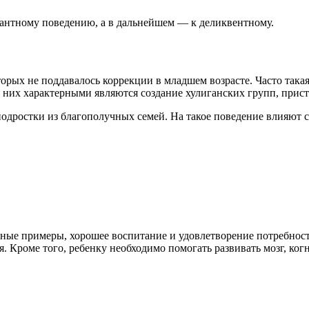
иантному поведению, а в дальнейшем — к деликвентному.
торых не поддавалось коррекции в младшем возрасте. Часто так
 них характерными являются создание хулиганских групп, прист
подростки из благополучных семей. На такое поведение влияют
е примеры, хорошее воспитание и удовлетворение потребносте
 Кроме того, ребенку необходимо помогать развивать мозг, ко