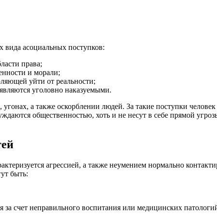
х вида асоциальных поступков:
ласти права;
енности и морали;
оляющей уйти от реальности;
 являются уголовно наказуемыми.
угонах, а также оскорблении людей. За такие поступки человек 
ждаются общественностью, хоть и не несут в себе прямой угро
тей
рактеризуется агрессией, а также неумением нормально контакти
ут быть:
я за счет неправильного воспитания или медицинских патологи