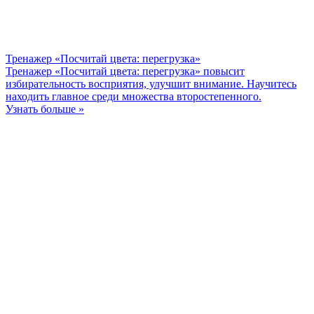
Тренажер «Посчитай цвета: перегрузка»
Тренажер «Посчитай цвета: перегрузка» повысит
избирательность восприятия, улучшит внимание. Научитесь
находить главное среди множества второстепенного.
Узнать больше »