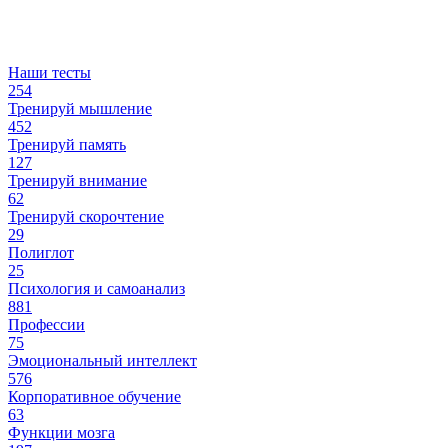
Наши тесты
254
Тренируй мышление
452
Тренируй память
127
Тренируй внимание
62
Тренируй скорочтение
29
Полиглот
25
Психология и самоанализ
881
Профессии
75
Эмоциональный интеллект
576
Корпоративное обучение
63
Функции мозга