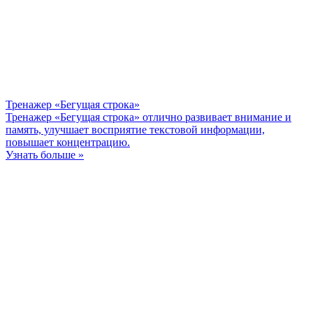
Тренажер «Бегущая строка»
Тренажер «Бегущая строка» отлично развивает внимание и
память, улучшает восприятие текстовой информации,
повышает концентрацию.
Узнать больше »