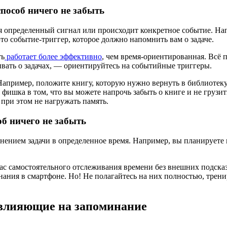
особ ничего не забыть
ся определенный сигнал или происходит конкретное событие. Нап
это событие-триггер, которое должно напомнить вам о задаче.
ть
работает более эффективно
, чем время-ориентированная. Всё 
бывать о задачах, — ориентируйтесь на событийные триггеры.
Например, положите книгу, которую нужно вернуть в библиотеку,
я фишка в том, что вы можете напрочь забыть о книге и не грузи
 при этом не нагружать память.
б ничего не забыть
ением задачи в определенное время. Например, вы планируете п
нас самостоятельного отслеживания времени без внешних подсказ
ния в смартфоне. Но! Не полагайтесь на них полностью, тренир
 влияющие на запоминание