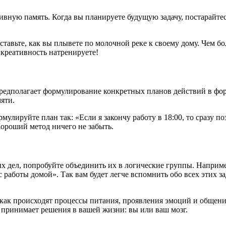
вную память. Когда вы планируете будущую задачу, постарайтес
ставьте, как вы плывете по молочной реке к своему дому. Чем б
 креативность натренируете!
предполагает формулирование конкретных планов действий в фо
яти.
рмулируйте план так: «Если я закончу работу в 18:00, то сразу 
ороший метод ничего не забыть.
х дел, попробуйте объединить их в логические группы. Наприме
 с работы домой». Так вам будет легче вспомнить обо всех этих 
, как происходят процессы питания, проявления эмоций и общен
о принимает решения в вашей жизни: вы или ваш мозг.