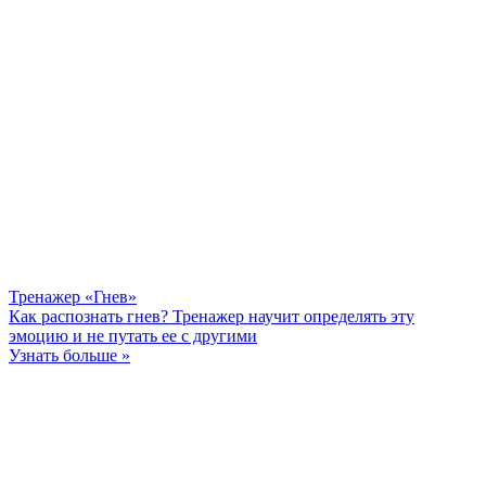
Тренажер «Гнев»
Как распознать гнев? Тренажер научит определять эту
эмоцию и не путать ее с другими
Узнать больше »