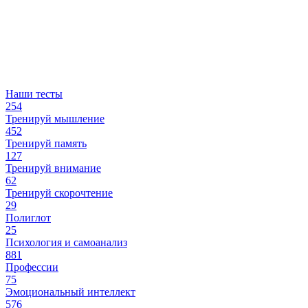
Наши тесты
254
Тренируй мышление
452
Тренируй память
127
Тренируй внимание
62
Тренируй скорочтение
29
Полиглот
25
Психология и самоанализ
881
Профессии
75
Эмоциональный интеллект
576