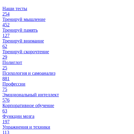
Наши тесты
254
Тренируй мышление
452
Тренируй память
127
Тренируй внимание
62
Тренируй скорочтение
29
Полиглот
25
Психология и самоанализ
881
Профессии
75
Эмоциональный интеллект
576
Корпоративное обучение
63
Функции мозга
197
Упражнения и техники
113