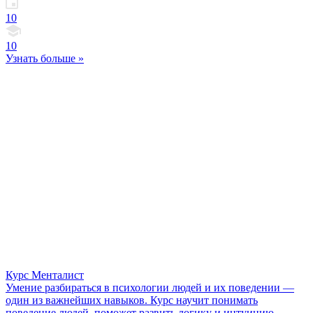
10
10
Узнать больше »
Курс Менталист
Умение разбираться в психологии людей и их поведении —
один из важнейших навыков. Курс научит понимать
поведение людей, поможет развить логику и интуицию.