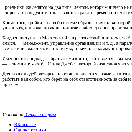
Троечники же делятся на два типа: лентяи, которым ничего не
вопросы, исследуют и отказываются тратить время на то, что и
Кроме того, тройки в нашей системе образования ставят порой з
управлять, и школа никак не помогает найти для неё правиль
Когда я поступил в Московский энергетический институт, то бы
смысл, — менеджмент, управление организаций и т. д., а пара
всё-таки не вылететь из института, и научился коммуницироват
Именно этот подход — брать от жизни то, что кажется важным, 
— вспомните хотя бы Стива Джобса, который отчислился из ун
Для таких людей, которые не останавливаются в саморазвитии, я
работать над собой, кто берёт на себя ответственность за себя
при чём.
Источник:
Секрет фирмы
ВКонтакте
Одноклассники