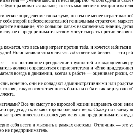
нимателя — умение мыслить нестандартно. Чтобы сделать свой б
знес будет развиваться дальше, то есть мышление предпринимате
ассическое определение слова «ум», но тем не менее играет важ
себя (порой небезосновательно) гениальным стратегом, маркето
братите внимание, что большой багаж накопленных знаний, дета
в случае с предпринимательством могут сыграть против человека
 кажется, что весь мир играет против тебя, и хочется забиться 
дни! Но останавливаться нельзя: собственный бизнес — это раб
ес — это постоянное преодоление трудностей и каждодневная ру
атель должен определяться с приоритетами и чётко придерживат
имателя всегда в движении, всегда в работе — оценивает риски, 
 если, конечно, они не обладают административными или родс
голове, такую ответственность брать на себя и так виртуозно о
ллекта.
мателями? Все ли смогут во взрослой жизни направить свои знан
но предугадать, какая сторона одержит верх. Скажу по своему 
 опыт троечничества оказался для меня как предпринимателя куда
ерно себя вести и мыслить в рамках системы. Отличник — это 
но не предприниматель.