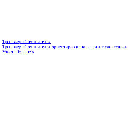
Тренажер «Сочинитель»
Тренажер «Сочинитель» ориентирован на развитие словесно-ло
Узнать больше »