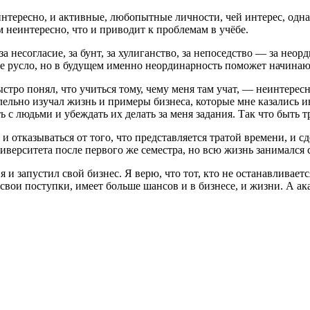
 интересно, и активные, любопытные личности, чей интерес, одн
м неинтересно, что и приводит к проблемам в учёбе.
а несогласие, за бунт, за хулиганство, за непоседство — за нео
ное русло, но в будущем именно неординарность поможет начин
стро понял, что учиться тому, чему меня там учат, — неинтересн
ллельно изучал жизнь и примеры бизнеса, которые мне казались
ь с людьми и убеждать их делать за меня задания. Так что быть 
и отказываться от того, что представляется тратой времени, и с
иверситета после первого же семестра, но всю жизнь занимался
 и запустил свой бизнес. Я верю, что тот, кто не останавливает
 и свои поступки, имеет больше шансов и в бизнесе, и жизни. А 