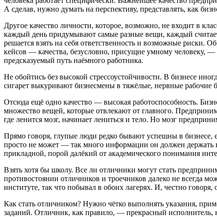
человека работает специфически. Важнейшее качество предпри
А сделав, нужно думать на перспективу, представлять, как би
Другое качество личности, которое, возможно, не входит в кл
каждый день придумывают самые разные вещи, каждый считает 
решается взять на себя ответственность и возможные риски. О
кейсов — качества, безусловно, присущие умному человеку, — 
предсказуемый путь наёмного работника.
Не обойтись без высокой стрессоустойчивости. В бизнесе иногда
сигарет выкуривают бизнесмены в тяжёлые, нервные рабочие бу
Отсюда ещё одно качество — высокая работоспособность. Бизн
множество вещей, которые отвлекают от главного. Предприним
где ленится мозг, начинает лениться и тело. Но мозг предприн
Прямо говоря, глупые люди редко бывают успешны в бизнесе,
просто не может — так много информации он должен держать в 
прикладной, порой далёкий от академического понимания инте
Взять хотя бы школу. Все ли отличники могут стать предприни
противостоянии отличников и троечников далеко не всегда мож
институте, так что побывал в обоих лагерях. И, честно говоря,
Как стать отличником? Нужно чётко выполнять указания, прим
заданий. Отличник, как правило, — прекрасный исполнитель, 