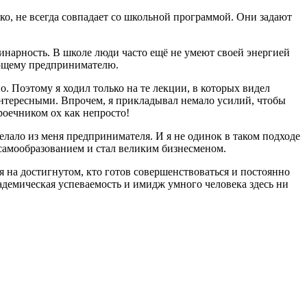
ако, не всегда совпадает со школьной программой. Они задают
рдинарность. В школе люди часто ещё не умеют своей энергией
ающему предпринимателю.
о. Поэтому я ходил только на те лекции, в которых видел
 интересными. Впрочем, я прикладывал немало усилий, чтобы
троечником ох как непросто!
делало из меня предпринимателя. И я не одинок в таком подходе
 самообразованием и стал великим бизнесменом.
ся на достигнутом, кто готов совершенствоваться и постоянно
академическая успеваемость и имидж умного человека здесь ни