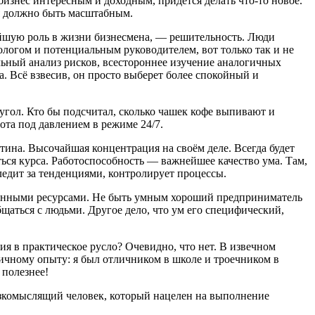
изнес интересным и доходным, придётся делать что-то новое.
ля должно быть масштабным.
нейшую роль в жизни бизнесмена, — решительность. Люди
логом и потенциальным руководителем, вот только так и не
льный анализ рисков, всестороннее изучение аналогичных
. Всё взвесив, он просто выберет более спокойный и
в угол. Кто бы подсчитал, сколько чашек кофе выпивают и
ота под давлением в режиме 24/7.
тина. Высочайшая концентрация на своём деле. Всегда будет
ься курса. Работоспособность — важнейшее качество ума. Там,
следит за тенденциями, контролирует процессы.
твенными ресурсами. Не быть умным хороший предприниматель
бщаться с людьми. Другое дело, что ум его специфический,
ия в практическое русло? Очевидно, что нет. В извечном
личному опыту: я был отличником в школе и троечником в
 полезнее!
узкомыслящий человек, который нацелен на выполнение