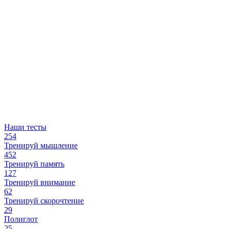
Наши тесты
254
Тренируй мышление
452
Тренируй память
127
Тренируй внимание
62
Тренируй скорочтение
29
Полиглот
25