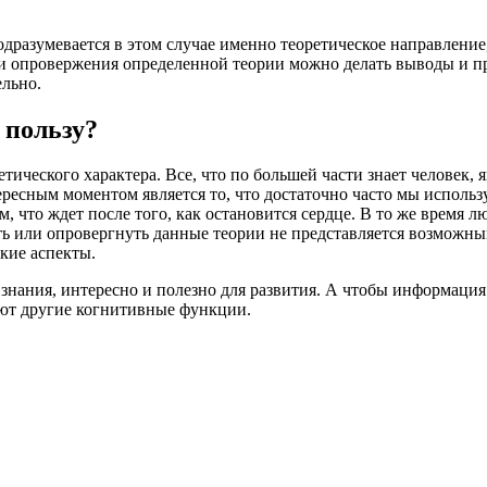
дразумевается в этом случае именно теоретическое направление
ли опровержения определенной теории можно делать выводы и пр
ельно.
 пользу?
тического характера. Все, что по большей части знает человек, 
есным моментом является то, что достаточно часто мы использ
, что ждет после того, как остановится сердце. В то же время лю
ить или опровергнуть данные теории не представляется возможны
кие аспекты.
 знания, интересно и полезно для развития. А чтобы информация
яют другие когнитивные функции.