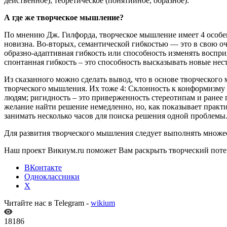
действенное); теоретическое (понятийное, образное).
А где же творческое мышление?
По мнению Дж. Гилфорда, творческое мышление имеет 4 особен
новизна. Во-вторых, семантической гибкостью — это в свою о
образно-адаптивная гибкость или способность изменять воспри
спонтанная гибкость – это способность высказывать новые нес
Из сказанного можно сделать вывод, что в основе творческог
творческого мышления. Их тоже 4: Склонность к конформизму и
людям; ригидность – это приверженность стереотипам и ранее 
желание найти решение немедленно, но, как показывает практи
занимать несколько часов для поиска решения одной проблемы
Для развития творческого мышления следует выполнять множес
Наш проект Викиум.ru поможет Вам раскрыть творческий поте
ВКонтакте
Одноклассники
X
Читайте нас в Telegram -
wikium
18186