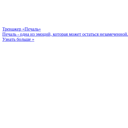
Тренажер «Печаль»
Печаль - одна из эмоций, которая может остаться незамеченной
Узнать больше »