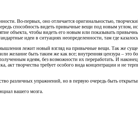
ности. Во-первых, оно отличается оригинальностью, творческий
чередь способность видеть привычные вещи под новым углом, и
ятие объекта, чтобы видеть его новым или показывать привычны
тандартные идеи в ситуациях неопределенности, там где казалос
о мышления лежит новый взгляд на привычные вещи. Так же суще
ли желание быть таким же как все; внутренняя цензура – это бо
полученным идеям, без возможности их переработать. И наконец
ка, акт творчества требует особого вида концентрации и не те
.
тво различных упражнений, но в первую очередь быть открытым
нциал вашего мозга.