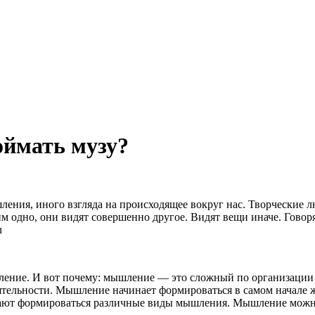
оймать музу?
шления, иного взгляда на происходящее вокруг нас. Творческие 
одно, они видят совершенно другое. Видят вещи иначе. Говорят,
u
ышление. И вот почему: мышление — это сложный по организации
ятельности. Мышление начинает формироваться в самом начале 
ают формироваться различные виды мышления. Мышление можно р