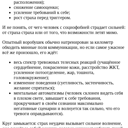
расположения);
снижение самооценки;
усиление требований к себе;
рост страха перед триггером.
И не понять, от чего человек с социофобией страдает сильней:
от страха страха или от того, что возможности летят мимо.
Опытный воробушек обычно натренирован за километр
обходить минные поля коммуникации, но если самое ужасное
всё же произошло, его ждёт:
весь спектр тревожных телесных реакций (учащённое
сердцебиение, покраснение кожи, расстройство ЖКТ,
усиленное потоотделение, жар, тошнота,
головокружение);
изменение поведения (суетливость, застенчивость,
желание спрятаться);
ментальные автоматизмы (человек склонен видеть себя
в плохом свете, завышает к себе требования,
прокручивает в своём сознании максимально
негативные сценарии и волнуется так сильно, что его
тревоги оправдываются).
Круг замыкается: страх неудачи вызывает сильное волнение,