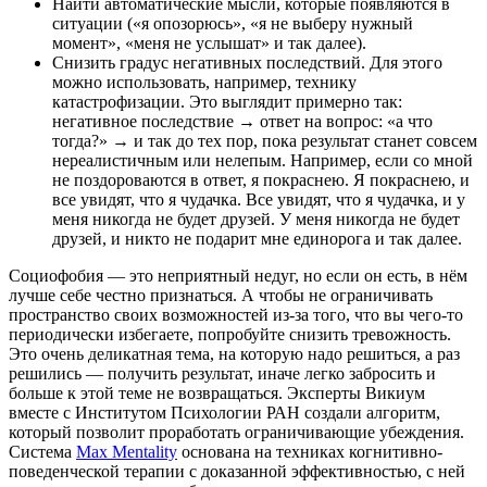
Найти автоматические мысли, которые появляются в
ситуации («я опозорюсь», «я не выберу нужный
момент», «меня не услышат» и так далее).
Снизить градус негативных последствий. Для этого
можно использовать, например, технику
катастрофизации. Это выглядит примерно так:
негативное последствие → ответ на вопрос: «а что
тогда?» → и так до тех пор, пока результат станет совсем
нереалистичным или нелепым. Например, если со мной
не поздороваются в ответ, я покраснею. Я покраснею, и
все увидят, что я чудачка. Все увидят, что я чудачка, и у
меня никогда не будет друзей. У меня никогда не будет
друзей, и никто не подарит мне единорога и так далее.
Социофобия — это неприятный недуг, но если он есть, в нём
лучше себе честно признаться. А чтобы не ограничивать
пространство своих возможностей из-за того, что вы чего-то
периодически избегаете, попробуйте снизить тревожность.
Это очень деликатная тема, на которую надо решиться, а раз
решились — получить результат, иначе легко забросить и
больше к этой теме не возвращаться. Эксперты Викиум
вместе с Институтом Психологии РАН создали алгоритм,
который позволит проработать ограничивающие убеждения.
Система
Max Mentality
основана на техниках когнитивно-
поведенческой терапии с доказанной эффективностью, с ней