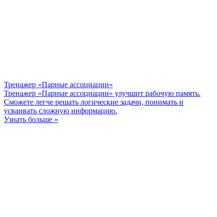
Тренажер «Парные ассоциации»
Тренажер «Парные ассоциации» улучшит рабочую память.
Сможете легче решать логические задачи, понимать и
усваивать сложную информацию.
Узнать больше »