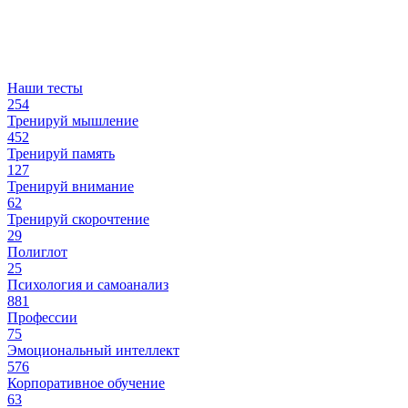
Наши тесты
254
Тренируй мышление
452
Тренируй память
127
Тренируй внимание
62
Тренируй скорочтение
29
Полиглот
25
Психология и самоанализ
881
Профессии
75
Эмоциональный интеллект
576
Корпоративное обучение
63