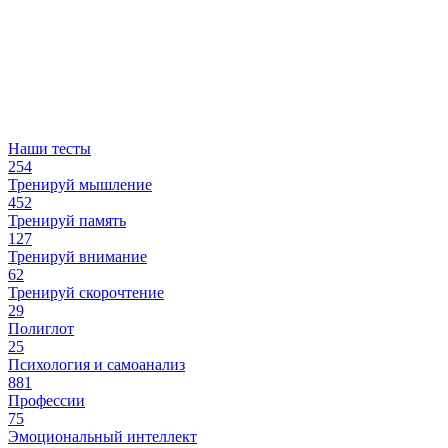
Наши тесты
254
Тренируй мышление
452
Тренируй память
127
Тренируй внимание
62
Тренируй скорочтение
29
Полиглот
25
Психология и самоанализ
881
Профессии
75
Эмоциональный интеллект