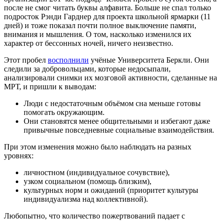
после не смог читать буквы алфавита. Больше не спал только
подросток Рэнди Гарднер для проекта школьной ярмарки (11
дней) и тоже показал почти полное выключение памяти,
внимания и мышления. О том, насколько изменился их
характер от бессонных ночей, ничего неизвестно.
Этот пробел
восполнили
учёные Университета Беркли. Они
следили за добровольцами, которые недосыпали,
анализировали снимки их мозговой активности, сделанные на
МРТ, и пришли к выводам:
Люди с недостаточным объёмом сна меньше готовы
помогать окружающим.
Они становятся менее общительными и избегают даже
привычные повседневные социальные взаимодействия.
При этом изменения можно было наблюдать на разных
уровнях:
личностном (индивидуальное сочувствие),
узком социальном (помощь близким),
культурных норм и ожиданий (приоритет культуры
индивидуализма над коллективной).
Любопытно, что количество пожертвований падает с