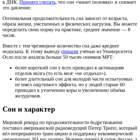
в ДНК.
Принято считать
, что сон «чинит поломки» и снимает
это давление.
Оптимальная продолжительность сна зависит от возраста,
образа жизни, умственных и физических нагрузок. Вы можете
определить свою норму на практике, среднее значение — 8
часов.
Вместе с тем чрезмерное количество сна даже вреднее
недосыпа. К этому выводу
пришли
учёные из Университета
Осло после анализа больше 50 тысяч снимков МРТ:
более короткий сон у всех приводил к активациям
отделов мозга (то есть мозг «не отдыхал»).
более длительный сон для молодой части испытуемых
не имел ощутимого эффекта, но у людей старше 60
приводил к утончению коры и увеличению объёма
желудочков.
Сон и характер
Мировой рекорд по продолжительности бодрствования
поставил американский радиоведущий Питер Трипп, который
вёл непрерывную трансляцию в поддержку некоммерческой
организации 201 час подряд. Человек провёл 8 суток без сна, а