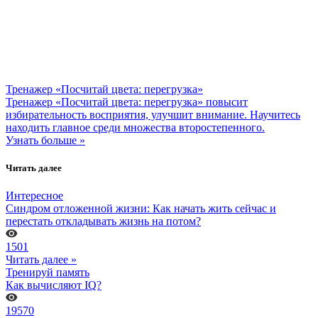
Тренажер «Посчитай цвета: перегрузка»
Тренажер «Посчитай цвета: перегрузка» повысит
избирательность восприятия, улучшит внимание. Научитесь
находить главное среди множества второстепенного.
Узнать больше »
Читать далее
Интересное
Синдром отложенной жизни: Как начать жить сейчас и
перестать откладывать жизнь на потом?
1501
Читать далее »
Тренируй память
Как вычисляют IQ?
19570