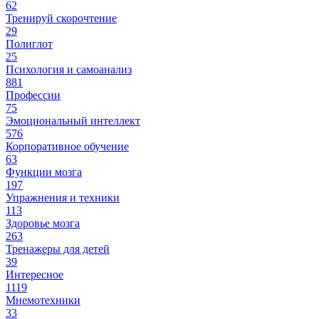
62
Тренируй скорочтение
29
Полиглот
25
Психология и самоанализ
881
Профессии
75
Эмоциональный интеллект
576
Корпоративное обучение
63
Функции мозга
197
Упражнения и техники
113
Здоровье мозга
263
Тренажеры для детей
39
Интересное
1119
Мнемотехники
33