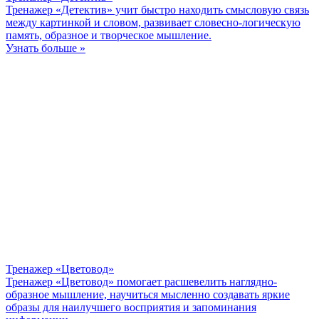
Тренажер «Детектив» учит быстро находить смысловую связь
между картинкой и словом, развивает словесно-логическую
память, образное и творческое мышление.
Узнать больше »
Тренажер «Цветовод»
Тренажер «Цветовод» помогает расшевелить наглядно-
образное мышление, научиться мысленно создавать яркие
образы для наилучшего восприятия и запоминания