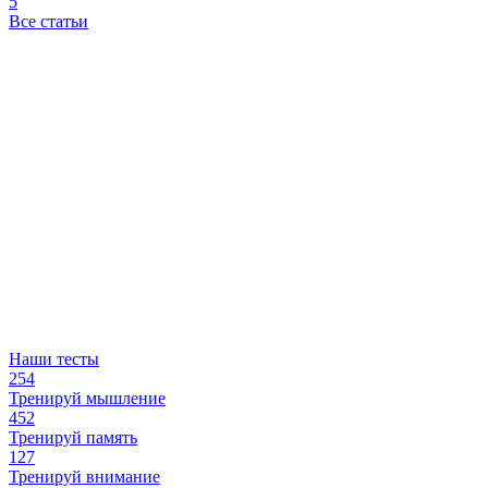
5
Все статьи
Наши тесты
254
Тренируй мышление
452
Тренируй память
127
Тренируй внимание