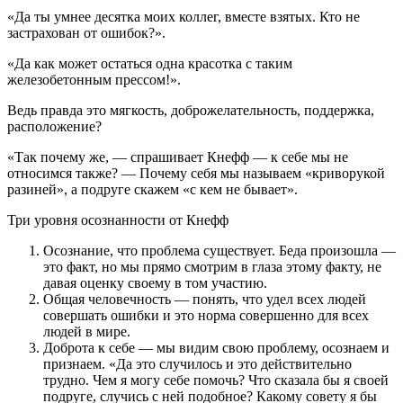
«Да ты умнее десятка моих коллег, вместе взятых. Кто не
застрахован от ошибок?».
«Да как может остаться одна красотка с таким
железобетонным прессом!».
Ведь правда это мягкость, доброжелательность, поддержка,
расположение?
«Так почему же, — спрашивает Кнефф — к себе мы не
относимся также? — Почему себя мы называем «криворукой
разиней», а подруге скажем «с кем не бывает».
Три уровня осознанности от Кнефф
Осознание, что проблема существует. Беда произошла —
это факт, но мы прямо смотрим в глаза этому факту, не
давая оценку своему в том участию.
Общая человечность — понять, что удел всех людей
совершать ошибки и это норма совершенно для всех
людей в мире.
Доброта к себе — мы видим свою проблему, осознаем и
признаем. «Да это случилось и это действительно
трудно. Чем я могу себе помочь? Что сказала бы я своей
подруге, случись с ней подобное? Какому совету я бы