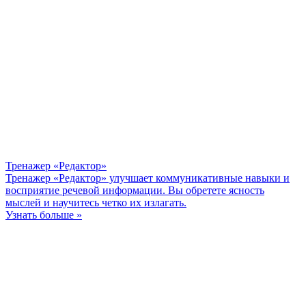
Тренажер «Редактор»
Тренажер «Редактор» улучшает коммуникативные навыки и
восприятие речевой информации. Вы обретете ясность
мыслей и научитесь четко их излагать.
Узнать больше »