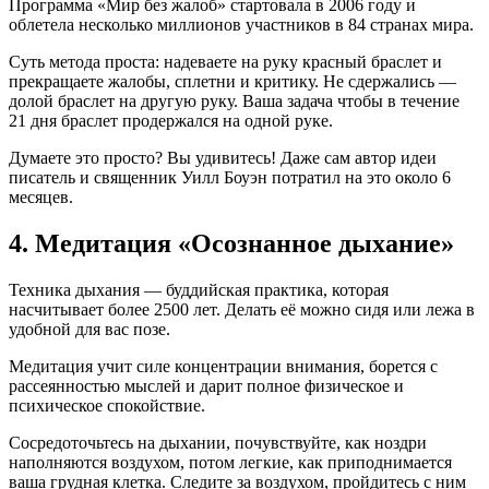
Программа «Мир без жалоб» стартовала в 2006 году и
облетела несколько миллионов участников в 84 странах мира.
Суть метода проста: надеваете на руку красный браслет и
прекращаете жалобы, сплетни и критику. Не сдержались —
долой браслет на другую руку. Ваша задача чтобы в течение
21 дня браслет продержался на одной руке.
Думаете это просто? Вы удивитесь! Даже сам автор идеи
писатель и священник Уилл Боуэн потратил на это около 6
месяцев.
4. Медитация «Осознанное дыхание»
Техника дыхания — буддийская практика, которая
насчитывает более 2500 лет. Делать её можно сидя или лежа в
удобной для вас позе.
Медитация учит силе концентрации внимания, борется с
рассеянностью мыслей и дарит полное физическое и
психическое спокойствие.
Сосредоточьтесь на дыхании, почувствуйте, как ноздри
наполняются воздухом, потом легкие, как приподнимается
ваша грудная клетка. Следите за воздухом, пройдитесь с ним