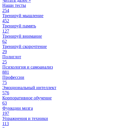
Читать далее »
Наши тесты
254
Тренируй мышление
452
Тренируй память
127
Тренируй внимание
62
Тренируй скорочтение
29
Полиглот
25
Психология и самоанализ
881
Профессии
75
Эмоциональный интеллект
576
Корпоративное обучение
63
Функции мозга
197
Упражнения и техники
113