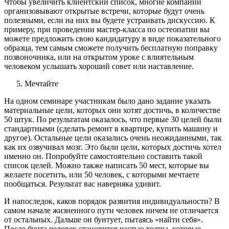
Чтобы увеличить клиентский список, многие компании
организовывают открытые встречи, которые будут очень
полезными, если на них вы будете устраивать дискуссию. К
примеру, при проведении мастер-класса по остеопатии вы
можете предложить свою кандидатуру в виде показательного
образца, тем самым сможете получить бесплатную поправку
позвоночника, или на открытом уроке с влиятельным
человеком услышать хороший совет или наставление.
Мечтайте
На одном семинаре участникам было дано задание указать
материальные цели, которых они хотят достичь, в количестве
50 штук. По результатам оказалось, что первые 30 целей были
стандартными (сделать ремонт в квартире, купить машину и
другое). Остальные цели оказались очень неожиданными, так
как их озвучивал мозг. Это были цели, которых достичь хотел
именно он. Попробуйте самостоятельно составить такой
список целей. Можно также написать 50 мест, которые вы
желаете посетить, или 50 человек, с которыми мечтаете
пообщаться. Результат вас наверняка удивит.
И напоследок, каков порядок развития индивидуальности? В
самом начале жизненного пути человек ничем не отличается
от остальных. Дальше он бунтует, пытаясь «найти себя».
После бунта человек становится частью толпы, которые