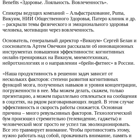
Benefits «Здоровье. Лояльность. Вовлеченность».
Спикеры ведущих компаний – Альфастрахование, Puma,
Викуим, НИИ Общественного Здоровья, Патеро клиник и др.
– раскрыли темы физического и эмоционального здоровья
человека, мотивации через вовлеченность.
Основатель, генеральный директор «Викиум» Сергей Белан и
сооснователь Артем Овечкин рассказали об инновационных
инструментах повышения эффективности: когнитивных
онлайн-тренировках на Викиум, мнемотехниках,
нейротхнологиях и о направлении «брейн-фитнес» в России.
«Наша продуктивность в решении задач зависит от
нескольких факторов: степени развития когнитивных
функций мозга, полученных навыков и уровня концентрации,
погруженности в нее. Мы можем делать, скажем, только
презентацию, а можем параллельно отвлекаться на сообщения
в соцсетях, на рядом разговаривающих людей. В этом случае
эффективность и скорость работы снижается. Основная
причина – много ревульсивных факторов. Технологический
бум произошел стремительно (телевидение, гаджеты) и
человеческий мозг просто не успел так эволюционировать.
Все это травмирует внимание. Чтобы противостоять этому,
нужно работать над собой, прокачивать внимание, память и