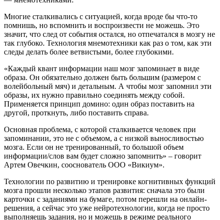
Многие сталкивались с ситуацией, когда вроде бы что-то
помнишь, но вспомнить и воспроизвести не можешь. Это
значит, что след от события остался, но отпечатался в мозгу не
так глубоко. Технология мнемотехники как раз о том, как эти
следы делать более ветвистыми, более глубокими.
«Каждый квант информации наш мозг запоминает в виде
образа. Он обязательно должен быть большим (размером с
волейбольный мяч) и детальным. А чтобы мозг запомнил эти
образы, их нужно правильно соединять между собой.
Применяется принцип домино: один образ поставить на
другой, проткнуть, либо поставить справа.
Основная проблема, с которой сталкивается человек при
запоминании, это не с объемом, а с низкой выносливостью
мозга. Если он не тренированный, то большой объем
информации/слов вам будет сложно запомнить» – говорит
Артем Овечкин, сооснователь ООО «Викиум».
Технологии по развитию и тренировке когнитивных функций
мозга прошли несколько этапов развития: сначала это были
карточки с заданиями на бумаге, потом перешли на онлайн-
решения, а сейчас это уже нейротехнологии, когда не просто
выполняешь задания, но и можешь в режиме реального