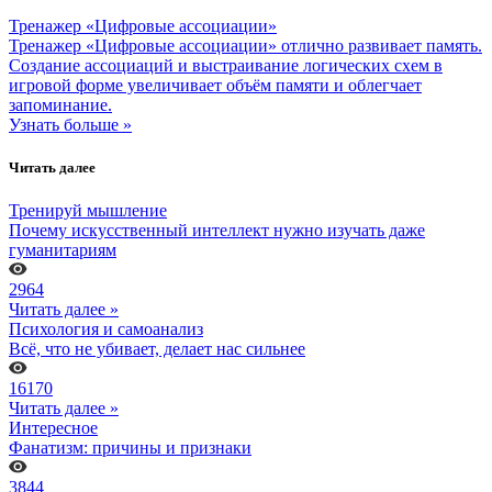
Тренажер «Цифровые ассоциации»
Тренажер «Цифровые ассоциации» отлично развивает память.
Создание ассоциаций и выстраивание логических схем в
игровой форме увеличивает объём памяти и облегчает
запоминание.
Узнать больше »
Читать далее
Тренируй мышление
Почему искусственный интеллект нужно изучать даже
гуманитариям
2964
Читать далее »
Психология и самоанализ
Всё, что не убивает, делает нас сильнее
16170
Читать далее »
Интересное
Фанатизм: причины и признаки
3844