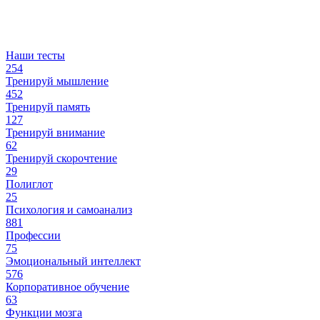
Наши тесты
254
Тренируй мышление
452
Тренируй память
127
Тренируй внимание
62
Тренируй скорочтение
29
Полиглот
25
Психология и самоанализ
881
Профессии
75
Эмоциональный интеллект
576
Корпоративное обучение
63
Функции мозга