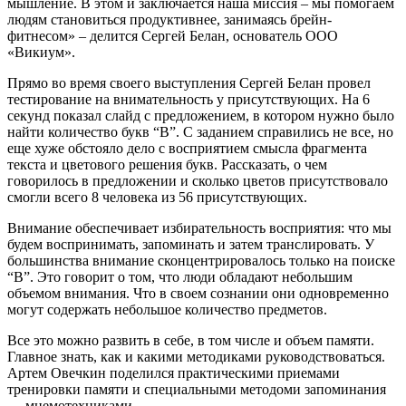
мышление. В этом и заключается наша миссия – мы помогаем
людям становиться продуктивнее, занимаясь брейн-
фитнесом» – делится Сергей Белан, основатель ООО
«Викиум».
Прямо во время своего выступления Сергей Белан провел
тестирование на внимательность у присутствующих. На 6
секунд показал слайд с предложением, в котором нужно было
найти количество букв “В”. С заданием справились не все, но
еще хуже обстояло дело с восприятием смысла фрагмента
текста и цветового решения букв. Рассказать, о чем
говорилось в предложении и сколько цветов присутствовало
смогли всего 8 человека из 56 присутствующих.
Внимание обеспечивает избирательность восприятия: что мы
будем воспринимать, запоминать и затем транслировать. У
большинства внимание сконцентрировалось только на поиске
“В”. Это говорит о том, что люди обладают небольшим
объемом внимания. Что в своем сознании они одновременно
могут содержать небольшое количество предметов.
Все это можно развить в себе, в том числе и объем памяти.
Главное знать, как и какими методиками руководствоваться.
Артем Овечкин поделился практическими приемами
тренировки памяти и специальными методоми запоминания
— мнемотехниками.