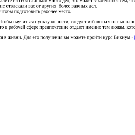
алите на себя слишком много дел, это может закончиться тем, чт
е отвлекали вас от других, более важных дел.
, чтобы подготовить рабочее место.
Чтобы научиться пунктуальности, следует избавиться от выполн
то в рабочей сфере предпочтение отдают именно тем людям, кот
ся в жизни. Для его получения вы можете пройти курс Викиум «