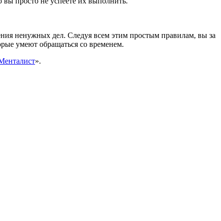
о вы просто не успеете их выполнить.
ения ненужных дел. Следуя всем этим простым правилам, вы за
орые умеют обращаться со временем.
Менталист
».