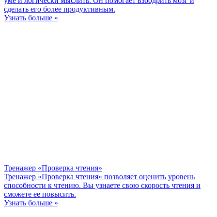
уме и логически мыслить. Он помогает взбодрить мозг и
сделать его более продуктивным.
Узнать больше »
Тренажер «Проверка чтения»
Тренажер «Проверка чтения» позволяет оценить уровень
способности к чтению. Вы узнаете свою скорость чтения и
сможете ее повысить.
Узнать больше »