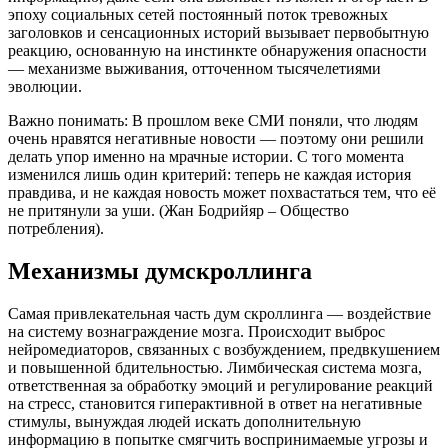
эпоху социальных сетей постоянный поток тревожных
заголовков и сенсационных историй вызывает первобытную
реакцию, основанную на инстинкте обнаружения опасности
— механизме выживания, отточенном тысячелетиями
эволюции.
Важно понимать: В прошлом веке СМИ поняли, что людям
очень нравятся негативные новости — поэтому они решили
делать упор именно на мрачные истории. С того момента
изменился лишь один критерий: теперь не каждая история
правдива, и не каждая новость может похвастаться тем, что её
не притянули за уши. (Жан Бодрийяр – Общество
потребления).
Механизмы думскроллинга
Самая привлекательная часть дум скроллинга — воздействие
на систему вознаграждение мозга. Происходит выброс
нейромедиаторов, связанных с возбуждением, предвкушением
и повышенной бдительностью. Лимбическая система мозга,
ответственная за обработку эмоций и регулирование реакций
на стресс, становится гиперактивной в ответ на негативные
стимулы, вынуждая людей искать дополнительную
информацию в попытке смягчить воспринимаемые угрозы и