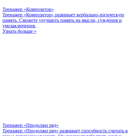
Тренажер «Композитор»
Тренажер «Композитор» развивает вербально-логическую
память. Сможете улучшить память на мысли, суждения и
умозаключения.
Узнать больше »
Тренажер «Продолжи ряд»
Тренажер «Продолжи ряд» развивает способность считать в