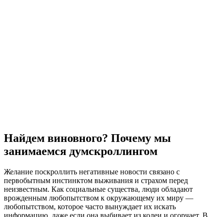
Найдем виновного? Почему мы
занимаемся думскроллингом
Желание поскроллить негативные новости связано с
первобытным инстинктом выживания и страхом перед
неизвестным. Как социальные существа, люди обладают
врожденным любопытством к окружающему их миру —
любопытством, которое часто вынуждает их искать
информацию, даже если она выбивает из колеи и огорчает. В