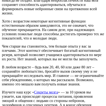
никогда не поздно. Благодаря нейропластичности наш мозг
сохраняет способность адаптироваться, обучаться и
формировать новые нейронные связи на протяжении всей
жизни.
Хотя с возрастом некоторые когнитивные функции
естественным образом замедляются, это не означает, что
обучение прекращается. На самом деле, при надлежащих
условиях пожилые люди способны достигать примерно тех же
показателей, что и молодые люди.
Чем старше вы становитесь, тем больше опыта у вас за
плечами. Этот контекст обеспечивает богатый когнитивный
резерв, который позволяет учащимся адаптироваться по мере
их роста. Нет знаний, которых вы не могли бы заполучить.
В любом возрасте – будь вам 20, 40, 60 или даже 80 лет –
сохраняйте любопытство, бросайте вызов своему уму и не
прекращайте исследовать мир. И главное — не ограничивайте
себя убеждениями, о которых мы рассказали. Возможно,
именно это мешало вам получать новые знания.
Изучите наш курс «
Секреты мозга
» — за 10 уроков вы
узнаете, как происходят процессы питания, проявления
эмоций и общения с людьми со стороны нейронов,
эндорфинов и сенсорных центров. А в конце обучения