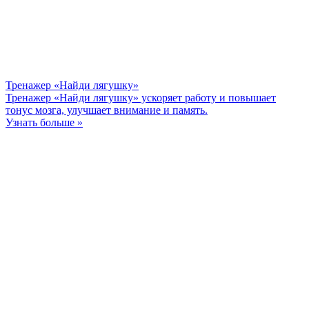
Тренажер «Найди лягушку»
Тренажер «Найди лягушку» ускоряет работу и повышает
тонус мозга, улучшает внимание и память.
Узнать больше »