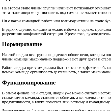
На втором этапе члены группы начинают потихоньку открывать
этом этапе люди могут поставить под сомнение компетентность
Ни о какой командной работе или взаимодействии на этапе бур
В редких случаях конфликта можно избежать, однако, происход
разрешении конфликтной ситуации. Кроме того, руководитель 
Нормирование
На этой стадии вся группа определяет общие цели, которым он
члены команды максимально поддерживают друг друга и стара
Работа лидера при этом должна быть не менее эффективной, т
помочь команде организовать деятельность, а также максималь
Функционирование
В самом финале, на 4 стадии, людей уже можно считать настоя
сталкивается команда, становятся общими, а все члены активно
продуктивности, а также помогает личностному и командному 
Задача лидера на 4 этапе – корректировать работу команды и 