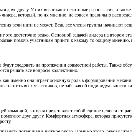
ся друг другу. У них возникают некоторые разногласия, а такж
 лидера, который, по их мнению, не совсем правильно распреде
ления речи идти не может. Ведь все члены группы начинают реш
ит это достаточно редко. Основной задачей лидера на втором эт
обязан помочь участникам прийти к какому-то общему мнению, 
и будут следовать на протяжении совместной работы. Также обсу
ются решать все вопросы коллективно.
ак как именно она играет основную роль в формировании механи
но сплотить всех участников, не забывая об индивидуальности ка
щей командой, которая представляет собой единое целое и стара
 помогают друг другу. Комфортная атмосфера, которая присутств
росту.
направлять потенциал в нужное русло. Помимо этого, руководит