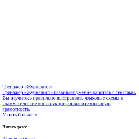
Тренажер «Журналист»
Тренажер «Журналист» развивает умение работать с текстами.
Вы научитесь правильно выстраивать языковые схемы и
грамматические конструкции, повысите языковую
грамотность.
Узнать больше »
Читать далее
Здоровье мозга