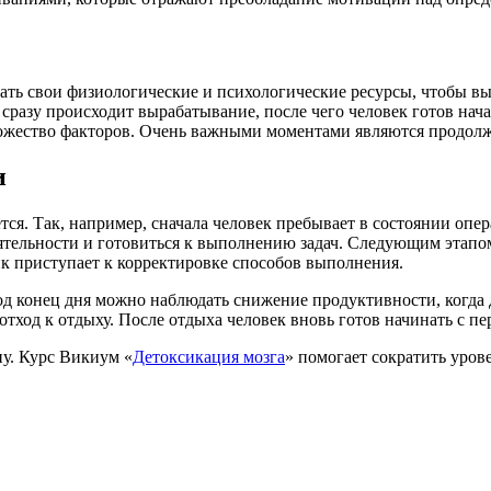
ать свои физиологические и психологические ресурсы, чтобы вы
сразу происходит вырабатывание, после чего человек готов начат
ожество факторов. Очень важными моментами являются продолж
и
тся. Так, например, сначала человек пребывает в состоянии опе
ятельности и готовиться к выполнению задач. Следующим этапом
ик приступает к корректировке способов выполнения.
од конец дня можно наблюдать снижение продуктивности, когд
тход к отдыху. После отдыха человек вновь готов начинать с пе
ну. Курс Викиум «
Детоксикация мозга
» помогает сократить урове