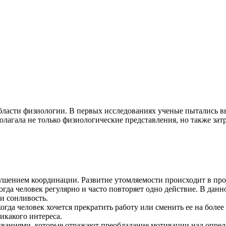
ласти физиологии. В первых исследованиях ученые пытались вы
олагала не только физиологические представления, но также зат
ушением координации. Развитие утомляемости происходит в про
огда человек регулярно и часто повторяет одно действие. В дан
и сонливость.
огда человек хочется прекратить работу или сменить ее на боле
никакого интереса.
ваниями, которые отражают преобладание мотивации над опред