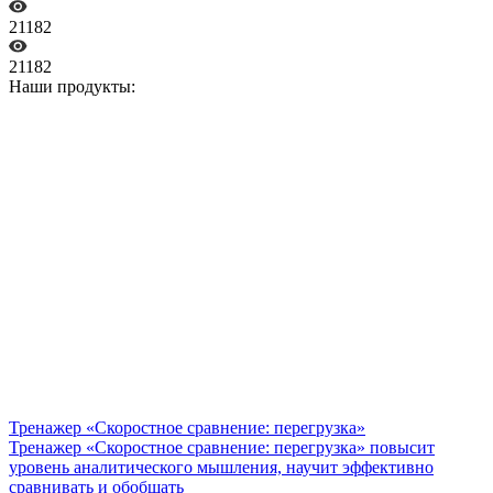
21182
21182
Наши продукты:
Тренажер «Скоростное сравнение: перегрузка»
Тренажер «Скоростное сравнение: перегрузка» повысит
уровень аналитического мышления, научит эффективно
сравнивать и обобщать