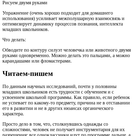
Рисуем двумя руками
Упражнение (очень хорошо подходит для домашнего
использования) усиливает межполушарную взаимосвязь и
оптимизирует динамику процессов познания, интеллекта
младших школьников.
Что делать:
Обводите по контуру силуэт человечка или животного двумя
руками одновременно. Можно делать это пальцами, а можно
карандашами или фломастерами.
Читаем-пишем
По данным научных исследований, почти у половины
младших школьников есть трудности с обучением и с
усвоением школьной программы. Как правило, если ребенок
не успевает по какому-то предмету, причина не в отставании
его в развитии и не в других нюансах органического
характера.
Просто дело в том, что, столкнувшись однажды со
сложностями, человек не получает инструментария для их
разрешения: все одноклассники идут по программе дальше, а