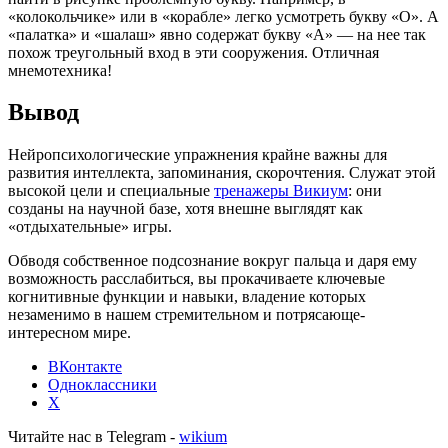
«колокольчике» или в «корабле» легко усмотреть букву «О». А
«палатка» и «шалаш» явно содержат букву «А» — на нее так
похож треугольный вход в эти сооружения. Отличная
мнемотехника!
Вывод
Нейропсихологические упражнения крайне важны для
развития интеллекта, запоминания, скорочтения. Служат этой
высокой цели и специальные
тренажеры Викиум
: они
созданы на научной базе, хотя внешне выглядят как
«отдыхательные» игры.
Обводя собственное подсознание вокруг пальца и даря ему
возможность расслабиться, вы прокачиваете ключевые
когнитивные функции и навыки, владение которых
незаменимо в нашем стремительном и потрясающе-
интересном мире.
ВКонтакте
Одноклассники
X
Читайте нас в Telegram -
wikium