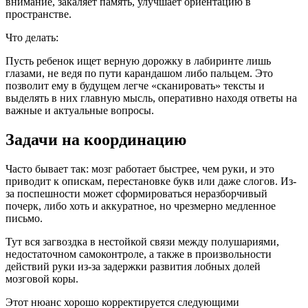
внимание, закаляет память, улучшает ориентацию в
пространстве.
Что делать:
Пусть ребенок ищет верную дорожку в лабиринте лишь
глазами, не ведя по пути карандашом либо пальцем. Это
позволит ему в будущем легче «сканировать» тексты и
выделять в них главную мысль, оперативно находя ответы на
важные и актуальные вопросы.
Задачи на координацию
Часто бывает так: мозг работает быстрее, чем руки, и это
приводит к опискам, перестановке букв или даже слогов. Из-
за поспешности может сформироваться неразборчивый
почерк, либо хоть и аккуратное, но чрезмерно медленное
письмо.
Тут вся загвоздка в нестойкой связи между полушариями,
недостаточном самоконтроле, а также в произвольности
действий руки из-за задержки развития лобных долей
мозговой коры.
Этот нюанс хорошо корректируется следующими