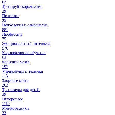
62
Тренируй скорочтение
29
Полиглот
25
Психология и самоанализ
881
Профессии
75
Эмоциональный интеллект
576
Корпоративное обучение
63
Функции мозга
197
Упражнения и техники
113
Здоровье мозга
263
Тренажеры для детей
39
Интересное
1119
Мнемотехники
33