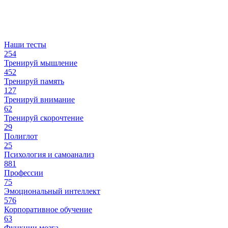
Наши тесты
254
Тренируй мышление
452
Тренируй память
127
Тренируй внимание
62
Тренируй скорочтение
29
Полиглот
25
Психология и самоанализ
881
Профессии
75
Эмоциональный интеллект
576
Корпоративное обучение
63
Функции мозга