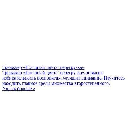
Тренажер «Посчитай цвета: перегрузка»
Тренажер «Посчитай цвета: перегрузка» повысит
избирательность восприятия, улучшит внимание. Научитесь
находить главное среди множества второстепенного.
Узнать больше »