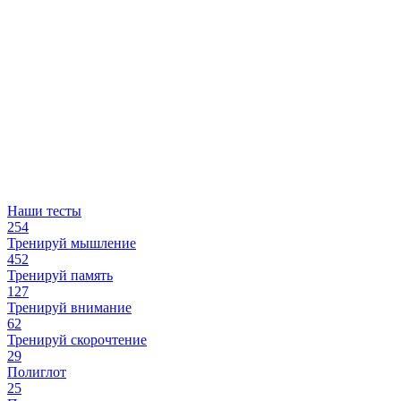
Наши тесты
254
Тренируй мышление
452
Тренируй память
127
Тренируй внимание
62
Тренируй скорочтение
29
Полиглот
25