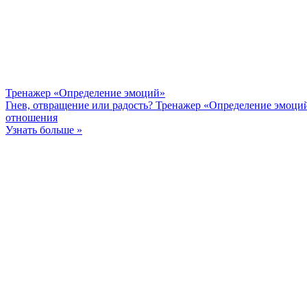
Тренажер «Определение эмоций»
Гнев, отвращение или радость? Тренажер «Определение эмоци
отношения
Узнать больше »