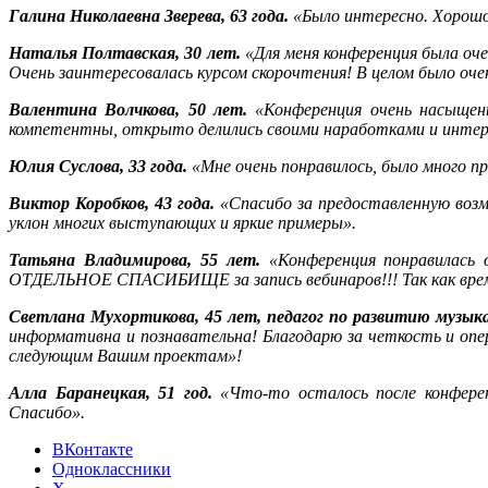
Галина Николаевна Зверева, 63 года.
«Было интересно. Хорошо,
Наталья Полтавская, 30 лет.
«Для меня конференция была оч
Очень заинтересовалась курсом скорочтения! В целом было оче
Валентина Волчкова, 50 лет.
«Конференция очень насыщенн
компетентны, открыто делились своими наработками и интерес
Юлия Суслова, 33 года.
«Мне очень понравилось, было много п
Виктор Коробков, 43 года.
«Спасибо за предоставленную возм
уклон многих выступающих и яркие примеры».
Татьяна Владимирова, 55 лет.
«Конференция понравилась о
ОТДЕЛЬНОЕ СПАСИБИЩЕ за запись вебинаров!!! Так как время п
Светлана Мухортикова, 45 лет, педагог по развитию музыка
информативна и познавательна! Благодарю за четкость и опе
следующим Вашим проектам»!
Алла Баранецкая, 51 год.
«Что-то осталось после конферен
Спасибо».
ВКонтакте
Одноклассники