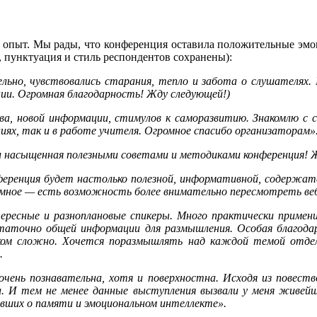
опыт. Мы рады, что конференция оставила положительные эмоци
 пунктуация и стиль респондентов сохранены):
льно, чувствовались старания, тепло и забота о слушателях.
нии. Огромная благодарность! Жду следующей!)
ва, новой информации, стимулов к саморазвитию. Знакомлю с с
иях, так и в работе учителя. Огромное спасибо организаторам»
и насыщенная полезными советами и методиками конференция! 
ренция будет настолько полезной, информативной, содержате
ромное — есть возможность более внимательно пересмотреть веб
ересные и разноплановые спикеры. Много практически примен
таточно общей информации для размышления. Особая благода
ком сложно. Хочется поразмышлять над каждой темой отдель
.
очень познавательна, хотя и поверхностна. Исходя из повес
. И тем не менее данные выступления вызвали у меня живейш
авших о памяти и эмоциональном интеллекте».