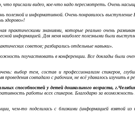
 что прислали видео, кое-что надо пересмотреть. Очень насы
ень полезной и информативной. Очень понравилось выступление 
нь здорово»!
ая практическими знаниями, которые реально очень развива
ной информацией. Для меня наиболее полезными были выступлен
рактических советов; разбирались отдельные навыки».
ожность поучаствовать в конференции. Все доклады были оче
чень: выбор тем, состав и профессионализм спикеров, глуби
роведения совпадало с рабочим, не всё удавалось изучить в р
льных способностей у детей дошкольного возраста, г.Челяби
ративность работы всех спикеров. Благодарю за возможность п
ции, чем-то поделилась с близкими (информацией взятой из к