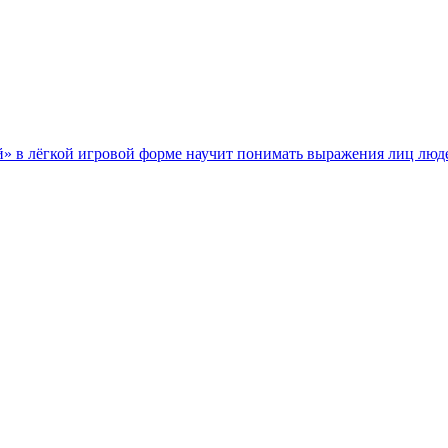
й» в лёгкой игровой форме научит понимать выражения лиц люд