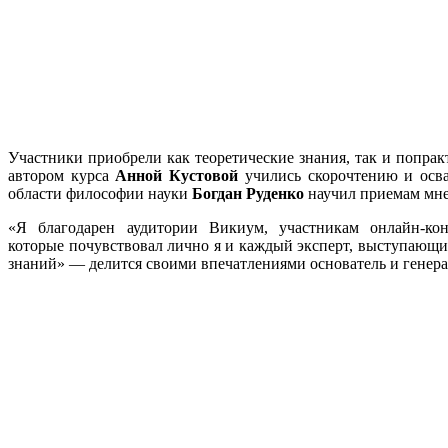
Участники приобрели как теоретические знания, так и попрак
автором курса
Анной Кустовой
учились скорочтению и осва
области философии науки
Богдан Руденко
научил приемам мн
«Я благодарен аудитории Викиум, участникам онлайн-к
которые почувствовал лично я и каждый эксперт, выступающи
знаний» — делится своими впечатлениями основатель и гене