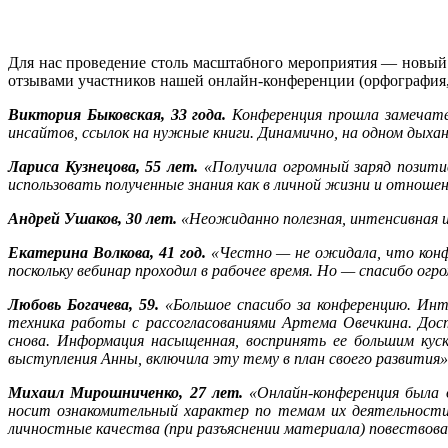
Для нас проведение столь масштабного мероприятия — новый 
отзывами участников нашей онлайн-конференции (орфография,
Виктория Быковская, 33 года.
Конференция прошла замечате
инсайтов, ссылок на нужные книги. Динамично, на одном дыха
Лариса Кузнецова, 55 лет.
«Получила огромный заряд позити
использовать полученные знания как в личной жизни и отношен
Андрей Ушаков, 30 лет.
«Неожиданно полезная, интенсивная 
Екатерина Волкова, 41 год.
«Честно — не ожидала, что конфе
поскольку вебинар проходил в рабочее время. Но — спасибо ог
Любовь Богачева, 59.
«Большое спасибо за конференцию. Инт
техника работы с рассогласованиями Артема Овечкина. Дос
снова. Информация насыщенная, воспринять ее большим кус
выступления Анны, включила эту тему в план своего развития»
Михаил Мирошниченко, 27 лет.
«Онлайн-конференция была 
носит ознакомительный характер по темам их деятельности
личностные качества (при разъяснении материала) повествов