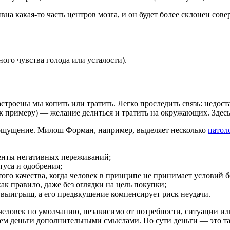
а какая-то часть центров мозга, и он будет более склонен сове
ого чувства голода или усталости).
астроены мы копить или тратить. Легко проследить связь: недос
примеру) — желание делиться и тратить на окружающих. Здесь
моощущение. Милош Форман, например, выделяет несколько
патол
менты негативных переживаний;
туса и одобрения;
го качества, когда человек в принципе не принимает условий бе
к правило, даже без оглядки на цель покупки;
 выигрыш, а его предвкушение компенсирует риск неудачи.
 человек по умолчанию, независимо от потребности, ситуации ил
яем деньги дополнительными смыслами. По сути деньги — это т