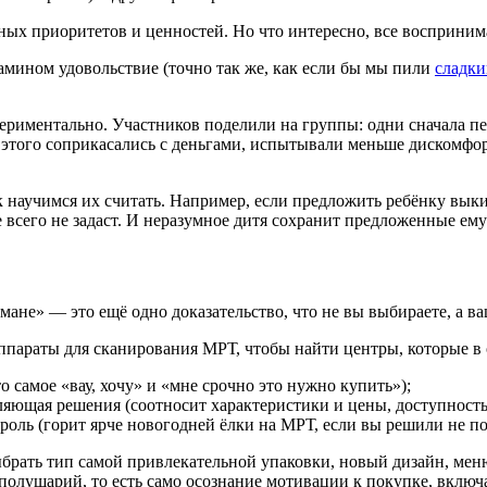
ных приоритетов и ценностей. Но что интересно, все восприни
мином удовольствие (точно так же, как если бы мы пили
сладки
ериментально. Участников поделили на группы: одни сначала пе
до этого соприкасались с деньгами, испытывали меньше дискомфор
к научимся их считать. Например, если предложить ребёнку выкин
е всего не задаст. И неразумное дитя сохранит предложенные ему
мане» — это ещё одно доказательство, что не вы выбираете, а ваш
параты для сканирования МРТ, чтобы найти центры, которые в о
 самое «вау, хочу» и «мне срочно это нужно купить»);
яющая решения (соотносит характеристики и цены, доступность
оль (горит ярче новогодней ёлки на МРТ, если вы решили не по
брать тип самой привлекательной упаковки, новый дизайн, меню д
полушарий, то есть само осознание мотивации к покупке, включа