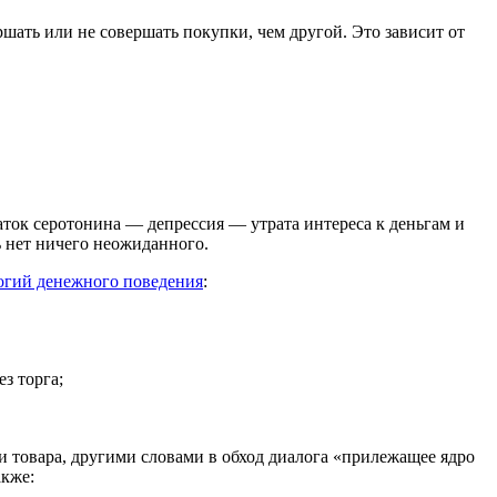
ршать или не совершать покупки, чем другой. Это зависит от
таток серотонина — депрессия — утрата интереса к деньгам и
 нет ничего неожиданного.
огий денежного поведения
:
з торга;
и товара, другими словами в обход диалога «прилежащее ядро
акже: