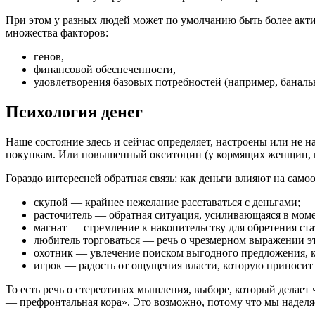
При этом у разных людей может по умолчанию быть более активн
множества факторов:
генов,
финансовой обеспеченности,
удовлетворения базовых потребностей (например, банальн
Психология денег
Наше состояние здесь и сейчас определяет, настроены или не н
покупкам. Или повышенный окситоцин (у кормящих женщин, к 
Гораздо интересней обратная связь: как деньги влияют на са
скупой — крайнее нежелание расставаться с деньгами;
расточитель — обратная ситуация, усиливающаяся в мо
магнат — стремление к накопительству для обретения ста
любитель торговаться — речь о чрезмерном выражении это
охотник — увлечение поиском выгодного предложения, ка
игрок — радость от ощущения власти, которую приносит
То есть речь о стереотипах мышления, выборе, который делает
— префронтальная кора». Это возможно, потому что мы надел