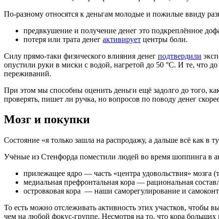
По-разному относятся к деньгам молодые и пожилые ввиду раз
предвкушение и получение денег это подкреплённое дофа
потеря или трата денег
активирует
центры боли.
Силу прямо-таки физического влияния денег
подтвердили
эксп
опустили руки в миски с водой, нагретой до 50 °C. И те, что 
переживаний.
При этом мы способны оценить деньги ещё задолго до того, ка
проверять, пишет ли ручка, но вопросов по поводу денег скоре
Мозг и покупки
Состояние «я только зашла на распродажу, а дальше всё как в ту
Учёные из Стенфорда поместили людей во время шоппинга в ап
прилежащее ядро — часть «центра удовольствия» мозга (то
медиальная префронтальная кора — рациональная составл
островковая кора — наши саморегулирование и самоконтр
То есть можно отслеживать активность этих участков, чтобы вы
чем на любой фокус-группе. Несмотря на то, что кора больших 