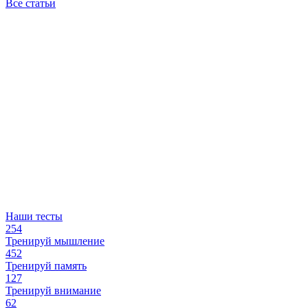
Все статьи
Наши тесты
254
Тренируй мышление
452
Тренируй память
127
Тренируй внимание
62