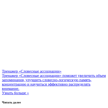
Тренажер «Словесные ассоциации»
Тренажер «Словесные ассоциации» поможет увеличить объем
запоминания, улучшить словесно-логическую память,
концентрацию и научиться эффективно распределять
внимание.
Узнать больше »
Читать далее