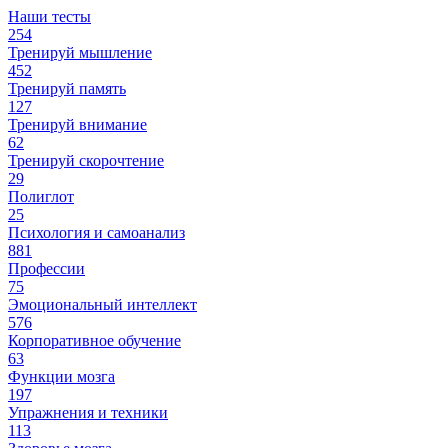
Наши тесты
254
Тренируй мышление
452
Тренируй память
127
Тренируй внимание
62
Тренируй скорочтение
29
Полиглот
25
Психология и самоанализ
881
Профессии
75
Эмоциональный интеллект
576
Корпоративное обучение
63
Функции мозга
197
Упражнения и техники
113