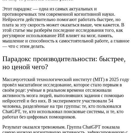
Этот парадокс — одна из самых актуальных и
противоречивых тем современной когнитивной науки.
Нейросети действительно помогают работать быстрее, но
плата за эту скорость может оказаться выше, чем кажется. В
этой статье мы разберём последние исследования того, как
регулярное использование ИИ влияет на мозг, память,
мышление и способность к самостоятельной работе, а главное
— что с этим делать.
Парадокс производительности: быстрее,
но ценой чего?
Массачусетский технологический институт (MIT) в 2025 году
провёл масштабное исследование, которое стало первым в
своём роде: учёные в реальном времени отслеживали
активность мозга людей, выполнявших задания с помощью
нейросетей и без них. В эксперименте участвовали 54
человека, разделённые на три группы: те, кто пользовался
ChatGPT, те, кто использовал поисковые системы, и те, кто
работал без цифровых помощников.
Результат оказался тревожным. Группа ChatGPT показала
самую низкую когнитивную активность, зафиксированную с