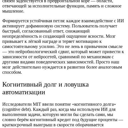
связей задействуется в префронтальной коре — области,
отвечающей за исполнительные функции, память и сложное
мышление.
Формируется устойчивая петля: каждое взаимодействие с ИИ
активирует дофаминовую систему. Пользователь получает
быстрый, согласованный ответ, снижающий
неопределённость и создающий ощущение ясности. Мозг
привыкает к лёгкой награде и теряет мотивацию к
самостоятельному усилию. Это не лень в привычном смысле
— это нейробиологический сдвиг, который может привести к
зависимости от нейросетей, сравнимой по механизмам с
другими видами поведенческих зависимостей. Просто наш
мозг действительно нуждается в развитии более аналоговым
способом.
Когнитивный долг и ловушка
автоматизации
Исследователи MIT ввели понятие «когнитивного долга»
(cognitive debt). Каждый раз, когда мы используем ИИ для
выполнения задачи, которую могли бы сделать сами, мы
словно берём когнитивный кредит под будущие проценты ―
краткосрочный выигрыш в скорости оборачивается