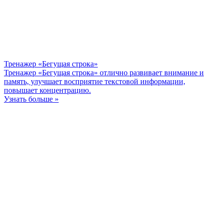
Тренажер «Бегущая строка»
Тренажер «Бегущая строка» отлично развивает внимание и
память, улучшает восприятие текстовой информации,
повышает концентрацию.
Узнать больше »