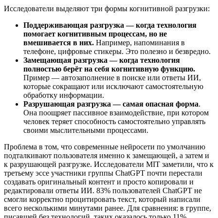
Исследователи выделяют три формы когнитивной разгрузки:
Поддерживающая разгрузка — когда технология
помогает когнитивным процессам, но не
вмешивается в них.
Например, напоминания в
телефоне, цифровые стикеры. Это полезно и безвредно.
Замещающая разгрузка — когда технология
полностью берёт на себя когнитивную функцию.
Пример — автозаполнение в поиске или ответы ИИ,
которые сокращают или исключают самостоятельную
обработку информации.
Разрушающая разгрузка — самая опасная форма
.
Она поощряет пассивное взаимодействие, при котором
человек теряет способность самостоятельно управлять
своими мыслительными процессами.
Проблема в том, что современные нейросети по умолчанию
подталкивают пользователя именно к замещающей, а затем и
к разрушающей разгрузке. Исследователи MIT заметили, что к
третьему эссе участники группы ChatGPT почти перестали
создавать оригинальный контент и просто копировали и
редактировали ответы ИИ. 83% пользователей ChatGPT не
смогли корректно процитировать текст, который написали
всего несколькими минутами ранее. Для сравнения: в группе,
писавшей без технологий, таких оказалось только 11%.