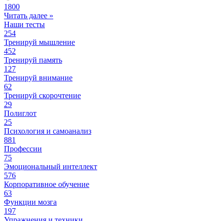
1800
Читать далее »
Наши тесты
254
Тренируй мышление
452
Тренируй память
127
Тренируй внимание
62
Тренируй скорочтение
29
Полиглот
25
Психология и самоанализ
881
Профессии
75
Эмоциональный интеллект
576
Корпоративное обучение
63
Функции мозга
197
Упражнения и техники