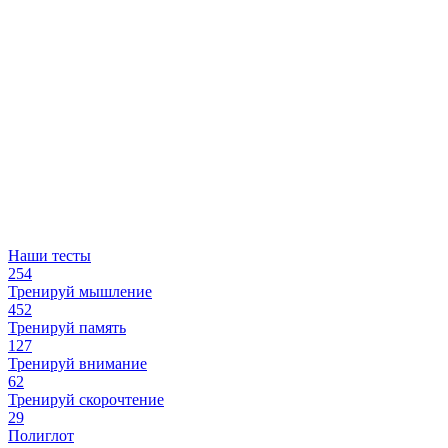
Наши тесты
254
Тренируй мышление
452
Тренируй память
127
Тренируй внимание
62
Тренируй скорочтение
29
Полиглот