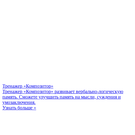
Тренажер «Композитор»
Тренажер «Композитор» развивает вербально-логическую
память. Сможете улучшить память на мысли, суждения и
умозаключения.
Узнать больше »