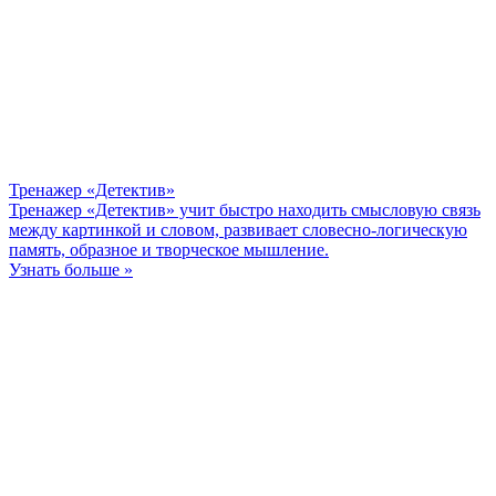
Тренажер «Детектив»
Тренажер «Детектив» учит быстро находить смысловую связь
между картинкой и словом, развивает словесно-логическую
память, образное и творческое мышление.
Узнать больше »