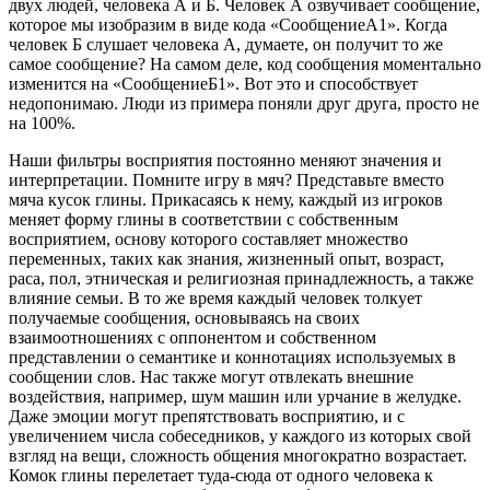
двух людей, человека А и Б. Человек А озвучивает сообщение,
которое мы изобразим в виде кода «СообщениеА1». Когда
человек Б слушает человека А, думаете, он получит то же
самое сообщение? На самом деле, код сообщения моментально
изменится на «СообщениеБ1». Вот это и способствует
недопонимаю. Люди из примера поняли друг друга, просто не
на 100%.
Наши фильтры восприятия постоянно меняют значения и
интерпретации. Помните игру в мяч? Представьте вместо
мяча кусок глины. Прикасаясь к нему, каждый из игроков
меняет форму глины в соответствии с собственным
восприятием, основу которого составляет множество
переменных, таких как знания, жизненный опыт, возраст,
раса, пол, этническая и религиозная принадлежность, а также
влияние семьи. В то же время каждый человек толкует
получаемые сообщения, основываясь на своих
взаимоотношениях с оппонентом и собственном
представлении о семантике и коннотациях используемых в
сообщении слов. Нас также могут отвлекать внешние
воздействия, например, шум машин или урчание в желудке.
Даже эмоции могут препятствовать восприятию, и с
увеличением числа собеседников, у каждого из которых свой
взгляд на вещи, сложность общения многократно возрастает.
Комок глины перелетает туда-сюда от одного человека к