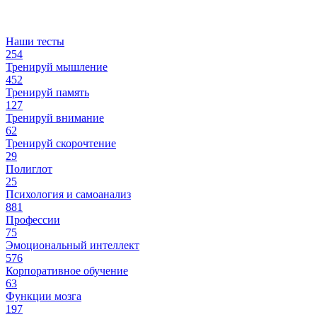
Наши тесты
254
Тренируй мышление
452
Тренируй память
127
Тренируй внимание
62
Тренируй скорочтение
29
Полиглот
25
Психология и самоанализ
881
Профессии
75
Эмоциональный интеллект
576
Корпоративное обучение
63
Функции мозга
197