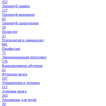
452
Тренируй память
127
Тренируй внимание
62
Тренируй скорочтение
29
Полиглот
25
Психология и самоанализ
881
Профессии
75
Эмоциональный интеллект
576
Корпоративное обучение
63
Функции мозга
197
Упражнения и техники
113
Здоровье мозга
263
Тренажеры для детей
39