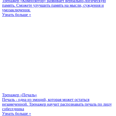
Тренажер «Композитор» развивает вербально-логическую
память. Сможете улучшить память на мысли, суждения и
умозаключения.
Узнать больше »
Тренажер «Печаль»
Печаль - одна из эмоций, которая может остаться
незамеченной. Тренажер научит распознавать печаль по лицу
собеседника
Узнать больше »