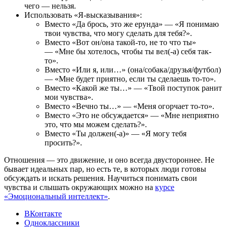
чего — нельзя.
Использовать «Я-высказывания»:
Вместо «Да брось, это же ерунда» — «Я понимаю
твои чувства, что могу сделать для тебя?».
Вместо «Вот он/она такой-то, не то что ты»
— «Мне бы хотелось, чтобы ты вел(-а) себя так-
то».
Вместо «Или я, или…» (она/собака/друзья/футбол)
— «Мне будет приятно, если ты сделаешь то-то».
Вместо «Какой же ты…» — «Твой поступок ранит
мои чувства».
Вместо «Вечно ты…» — «Меня огорчает то-то».
Вместо «Это не обсуждается» — «Мне неприятно
это, что мы можем сделать?».
Вместо «Ты должен(-а)» — «Я могу тебя
просить?».
Отношения — это движение, и оно всегда двустороннее. Не
бывает идеальных пар, но есть те, в которых люди готовы
обсуждать и искать решения. Научиться понимать свои
чувства и слышать окружающих можно на
курсе
«Эмоциональный интеллект»
.
ВКонтакте
Одноклассники