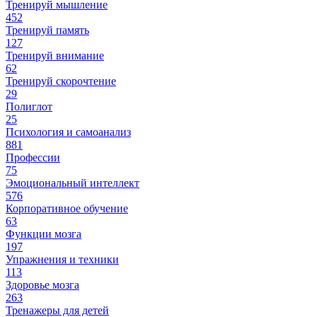
Тренируй мышление
452
Тренируй память
127
Тренируй внимание
62
Тренируй скорочтение
29
Полиглот
25
Психология и самоанализ
881
Профессии
75
Эмоциональный интеллект
576
Корпоративное обучение
63
Функции мозга
197
Упражнения и техники
113
Здоровье мозга
263
Тренажеры для детей