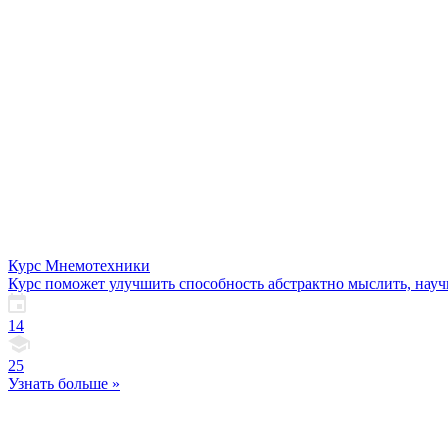
Курс Мнемотехники
Курс поможет улучшить способность абстрактно мыслить, нау
14
25
Узнать больше »