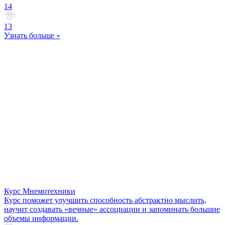
14
13
Узнать больше »
Курс Мнемотехники
Курс поможет улучшить способность абстрактно мыслить,
научит создавать «вечные» ассоциации и запоминать большие
объемы информации.