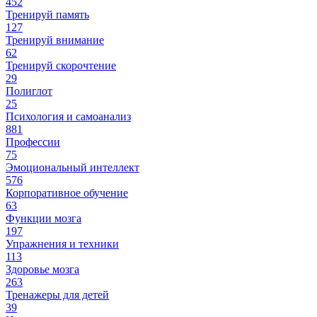
452
Тренируй память
127
Тренируй внимание
62
Тренируй скорочтение
29
Полиглот
25
Психология и самоанализ
881
Профессии
75
Эмоциональный интеллект
576
Корпоративное обучение
63
Функции мозга
197
Упражнения и техники
113
Здоровье мозга
263
Тренажеры для детей
39