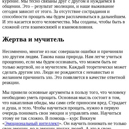
курение. Мы тесно связаны друг с другом и нуждаемся в
общении. Это – результат эволюции, и наше выживание
сегодня зависит от этого. За отсутствие сострадания и
способности прощать мы будем расплачиваться в дальнейшем.
И это касается всего человечества. Мы созданы, чтобы быть в
сложной сети взаимосвязей и взаимовлияния.
Жертва и мучитель
Несомненно, многие из нас совершали ошибки и причиняли
зло другим людям. Такова наша природа. Нам легче учиться
прощению, если мы будем осознавать, что можем быть не
только жертвой, но и мучителем. Каждый теоретически может
сделать другим зло. Люди не рождаются с ненавистью и
желанием причинить зло. Это появляется в качестве ответной
реакции.
Мы привели основные аргументы в пользу того, что человеку
необходимо уметь прощать. Основная мысль состоит в том,
что накапливая обиды, мы сами себе приносим вред. Страдает
и душа, и тело. Чтобы научиться прощать, нужно в первую
очередь понимать свои эмоции и управлять ими. Научиться
этому не так сложно. В помощь – курс Викиум
«
Эмоциональный интеллект
». Он научить понимать не только
свои эмоции, но и эмоции других людей. А это в свою