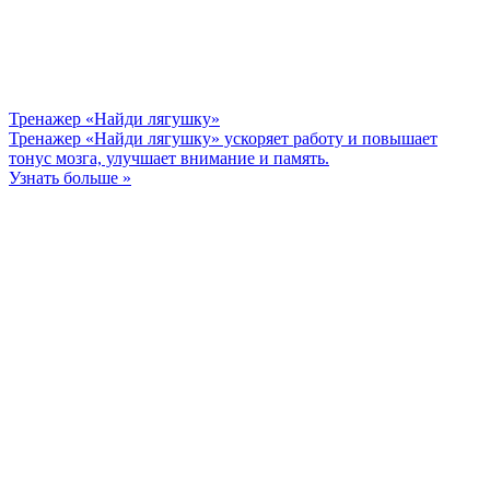
Тренажер «Найди лягушку»
Тренажер «Найди лягушку» ускоряет работу и повышает
тонус мозга, улучшает внимание и память.
Узнать больше »