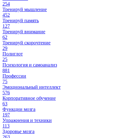
254
Тренируй мышление
452
Тренируй память
127
Тренируй внимание
62
Тренируй скорочтение
29
Полиглот
25
Психология и самоанализ
881
Профессии
75
Эмоциональный интеллект
576
Корпоративное обучение
63
Функции мозга
197
Упражнения и техники
113
Здоровье мозга
263