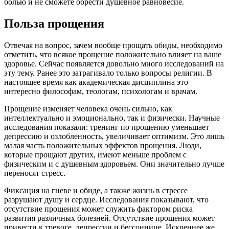
болью и не сможете обрести душевное равновесие.
Польза прощения
Отвечая на вопрос, зачем вообще прощать обиды, необходимо
отметить, что всякое прощение положительно влияет на ваше
здоровье. Сейчас появляется довольно много исследований на
эту тему. Ранее это затрагивало только вопросы религии. В
настоящее время как академическая дисциплина это
интересно философам, теологам, психологам и врачам.
Прощение изменяет человека очень сильно, как
интеллектуально и эмоционально, так и физически. Научные
исследования показали: тренинг по прощению уменьшает
депрессию и озлобленность, увеличивает оптимизм. Это лишь
малая часть положительных эффектов прощения. Люди,
которые прощают других, имеют меньше проблем с
физическим и с душевным здоровьем. Они значительно лучше
переносят стресс.
Фиксация на гневе и обиде, а также жизнь в стрессе
разрушают душу и сердце. Исследования показывают, что
отсутствие прощения может служить фактором риска
развития различных болезней. Отсутствие прощения может
привести к тревоге, депрессии и бессоннице. Искреннее же