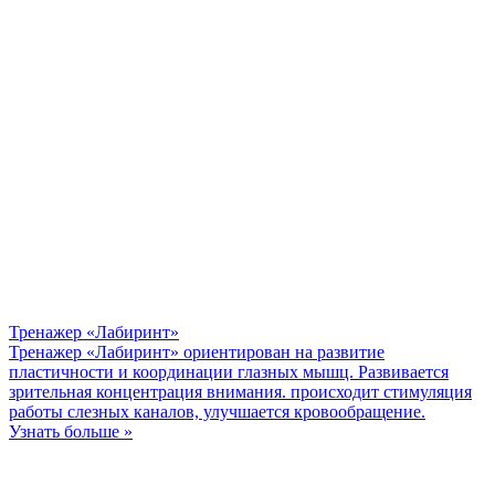
Тренажер «Лабиринт»
Тренажер «Лабиринт» ориентирован на развитие
пластичности и координации глазных мышц. Развивается
зрительная концентрация внимания. происходит стимуляция
работы слезных каналов, улучшается кровообращение.
Узнать больше »