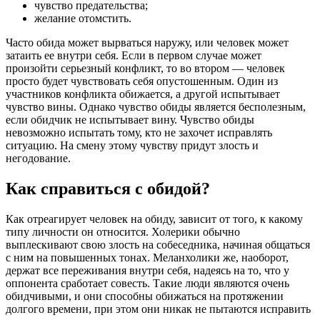
чувство предательства;
желание отомстить.
Часто обида может вырваться наружу, или человек может
затаить ее внутри себя. Если в первом случае может
произойти серьезный конфликт, то во втором — человек
просто будет чувствовать себя опустошенным. Один из
участников конфликта обижается, а другой испытывает
чувство вины. Однако чувство обиды является бесполезным,
если обидчик не испытывает вину. Чувство обиды
невозможно испытать тому, кто не захочет исправлять
ситуацию. На смену этому чувству придут злость и
негодование.
Как справиться с обидой?
Как отреагирует человек на обиду, зависит от того, к какому
типу личности он относится. Холерики обычно
выплескивают свою злость на собеседника, начиная общаться
с ним на повышенных тонах. Меланхолики же, наоборот,
держат все переживания внутри себя, надеясь на то, что у
оппонента сработает совесть. Такие люди являются очень
обидчивыми, и они способны обижаться на протяжении
долгого времени, при этом они никак не пытаются исправить