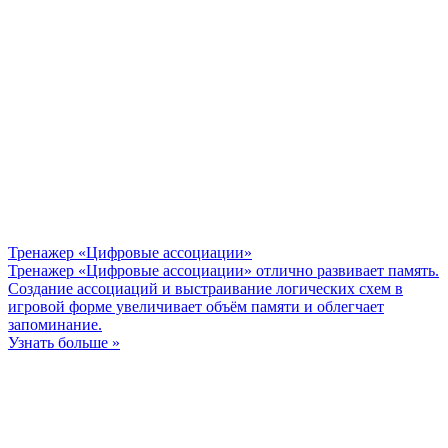
Тренажер «Цифровые ассоциации»
Тренажер «Цифровые ассоциации» отлично развивает память.
Создание ассоциаций и выстраивание логических схем в
игровой форме увеличивает объём памяти и облегчает
запоминание.
Узнать больше »