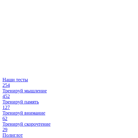
Наши тесты
254
Тренируй мышление
452
Тренируй память
127
Тренируй внимание
62
Тренируй скорочтение
29
Полиглот