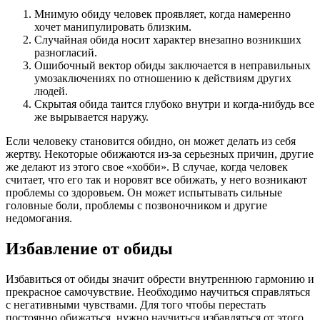
Мнимую обиду человек проявляет, когда намеренно
хочет манипулировать близким.
Случайная обида носит характер внезапно возникших
разногласий.
Ошибочный вектор обиды заключается в неправильных
умозаключениях по отношению к действиям других
людей.
Скрытая обида таится глубоко внутри и когда-нибудь все
же вырывается наружу.
Если человеку становится обидно, он может делать из себя
жертву. Некоторые обижаются из-за серьезных причин, другие
же делают из этого свое «хобби». В случае, когда человек
считает, что его так и норовят все обижать, у него возникают
проблемы со здоровьем. Он может испытывать сильные
головные боли, проблемы с позвоночником и другие
недомогания.
Избавление от обиды
Избавиться от обиды значит обрести внутреннюю гармонию и
прекрасное самочувствие. Необходимо научиться справляться
с негативными чувствами. Для того чтобы перестать
постоянно обижаться, нужно научиться избавляться от этого