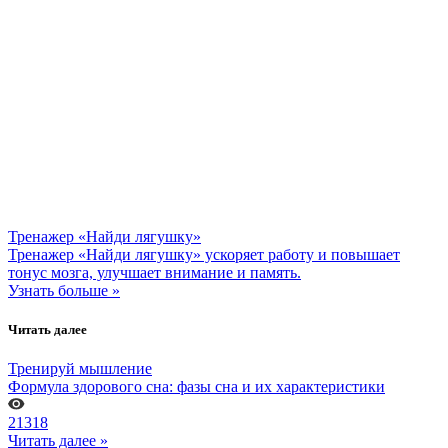
Тренажер «Найди лягушку»
Тренажер «Найди лягушку» ускоряет работу и повышает
тонус мозга, улучшает внимание и память.
Узнать больше »
Читать далее
Тренируй мышление
Формула здорового сна: фазы сна и их характеристики
21318
Читать далее »