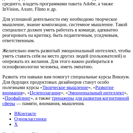
среднего, владеть программами пакета Adobe, а также
InVision, Axure, Flinto и др.
Для успешной деятельности ему необходимо творческое
мышление, знание композиции, системное мышление. Такой
специалист должен уметь работать в команде, адекватно
реагировать на критику, быть педантичным, усидчивым,
ответственным.
Желательно иметь развитый эмоциональный интеллект, чтобы
уметь ставить себя на место других людей (пользователей) и
опережать их желания. Для этого важно разбираться в
психофизиологии человека, иметь эмпатию.
Развить эти навыки вам помогут специальные курсы Викиум.
Для будущих продуктовых дизайнеров станут особо
полезными курсы «
Творческое мышление
», «
Развитие
внимания
», «
Целеполагание
», «
Эмоциональный интеллект
»,
«
Профайлинг
», а также
тренажеры для развития когнитивной
сферы
— памяти, внимания, мышления.
ВКонтакте
Одноклассники
X