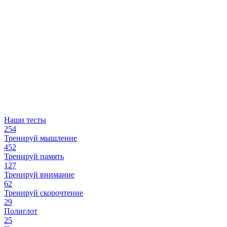
Наши тесты
254
Тренируй мышление
452
Тренируй память
127
Тренируй внимание
62
Тренируй скорочтение
29
Полиглот
25