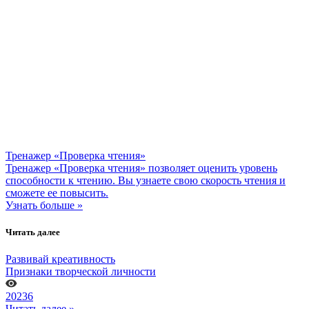
Тренажер «Проверка чтения»
Тренажер «Проверка чтения» позволяет оценить уровень
способности к чтению. Вы узнаете свою скорость чтения и
сможете ее повысить.
Узнать больше »
Читать далее
Развивай креативность
Признаки творческой личности
20236
Читать далее »