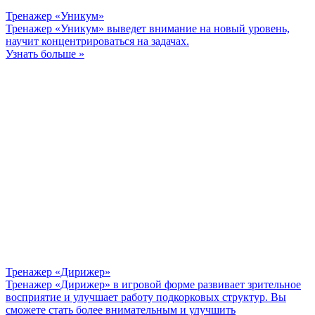
Тренажер «Уникум»
Тренажер «Уникум» выведет внимание на новый уровень,
научит концентрироваться на задачах.
Узнать больше »
Тренажер «Дирижер»
Тренажер «Дирижер» в игровой форме развивает зрительное
восприятие и улучшает работу подкорковых структур. Вы
сможете стать более внимательным и улучшить