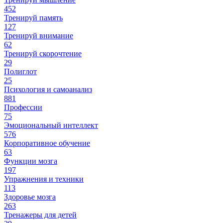
452
Тренируй память
127
Тренируй внимание
62
Тренируй скорочтение
29
Полиглот
25
Психология и самоанализ
881
Профессии
75
Эмоциональный интеллект
576
Корпоративное обучение
63
Функции мозга
197
Упражнения и техники
113
Здоровье мозга
263
Тренажеры для детей