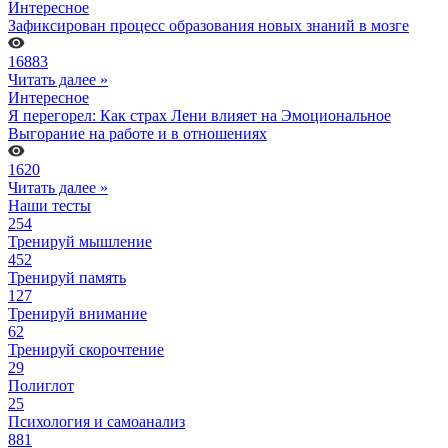
Интересное
Зафиксирован процесс образования новых знаний в мозге
16883
Читать далее »
Интересное
Я перегорел: Как страх Лени влияет на Эмоциональное
Выгорание на работе и в отношениях
1620
Читать далее »
Наши тесты
254
Тренируй мышление
452
Тренируй память
127
Тренируй внимание
62
Тренируй скорочтение
29
Полиглот
25
Психология и самоанализ
881