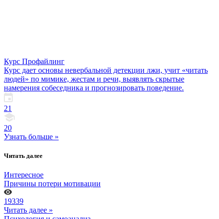
Курс Профайлинг
Курс дает основы невербальной детекции лжи, учит «читать
людей» по мимике, жестам и речи, выявлять скрытые
намерения собеседника и прогнозировать поведение.
21
20
Узнать больше »
Читать далее
Интересное
Причины потери мотивации
19339
Читать далее »
Психология и самоанализ