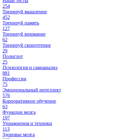
Наши тесты
254
Тренируй мышление
452
Тренируй память
127
Тренируй внимание
62
Тренируй скорочтение
29
Полиглот
25
Психология и самоанализ
881
Профессии
75
Эмоциональный интеллект
576
Корпоративное обучение
63
Функции мозга
197
Упражнения и техники
113
Здоровье мозга