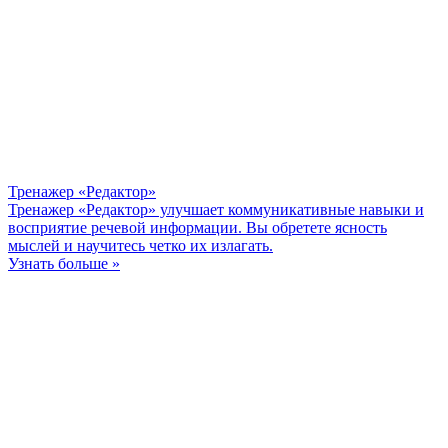
Тренажер «Редактор»
Тренажер «Редактор» улучшает коммуникативные навыки и
восприятие речевой информации. Вы обретете ясность
мыслей и научитесь четко их излагать.
Узнать больше »