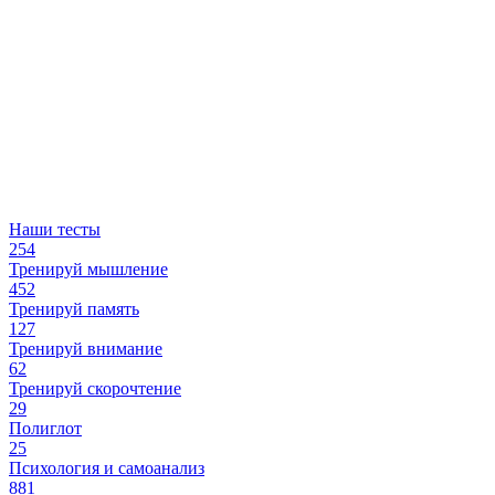
Наши тесты
254
Тренируй мышление
452
Тренируй память
127
Тренируй внимание
62
Тренируй скорочтение
29
Полиглот
25
Психология и самоанализ
881