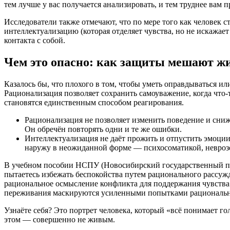
тем лучше у вас получается анализировать, и тем труднее вам п
Исследователи также отмечают, что по мере того как человек с
интеллектуализацию (которая отделяет чувства, но не искажает
контакта с собой.
Чем это опасно: как защиты мешают ж
Казалось бы, что плохого в том, чтобы уметь оправдываться и
Рационализация позволяет сохранить самоуважение, когда что
становятся единственным способом реагирования.
Рационализация не позволяет изменить поведение и сниж
Он обречён повторять одни и те же ошибки.
Интеллектуализация не даёт прожить и отпустить эмоции.
наружу в неожиданной форме — психосоматикой, невроз
В учебном пособии НСПУ (Новосибирский государственный пед
пытаетесь избежать беспокойства путем рационального рассуж
рациональное осмысление конфликта для поддержания чувства 
переживания маскируются усиленными попытками рациональн
Узнаёте себя? Это портрет человека, который «всё понимает г
этом — совершенно не живым.