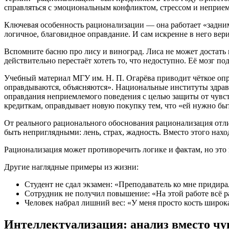
справляться с эмоциональным конфликтом, стрессом и непри
Ключевая особенность рационализации — она работает «задним 
логичное, благовидное оправдание. И сам искренне в него вери
Вспомните басню про лису и виноград. Лиса не может достать 
действительно перестаёт хотеть то, что недоступно. Её мозг п
Учебный материал МГУ им. Н. П. Огарёва приводит чёткое опр
оправдываются, объясняются». Национальные институты здрав
оправдания неприемлемого поведения с целью защиты от чувств
кредиткам, оправдывает новую покупку тем, что «ей нужно быт
От реального рационального обоснования рационализация отли
быть неприглядными: лень, страх, жадность. Вместо этого нах
Рационализация может противоречить логике и фактам, но это 
Другие наглядные примеры из жизни:
Студент не сдал экзамен: «Преподаватель ко мне придирал
Сотрудник не получил повышение: «На этой работе всё ра
Человек набрал лишний вес: «У меня просто кость широка
Интеллектуализация: анализ вместо чу