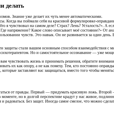
ми делать
змов. Знание уже делает их чуть менее автоматическими.
сы. Когда вы поймали себя на красивой формулировке-оправдании
Что я чувствовал на самом деле? Страх? Лень? Усталость?». А ес
ле? Где напряжение? Какое слово описывает моё состояние?» От 
льзовании чувств. Это навык. Он не развивается за один день
эти защиты стали вашим основным способом взаимодействия с м
 психотерапевтом. Но и самостоятельное осознавание — уже мощ
 вам чувствовать жизнь и принимать решения, обратите внимани
вать их как опору, а не как помеху. Тем, кто постоянно оправды
которые заставляют вас защищаться, вместо того чтобы менятьс
таться от правды. Первый — придумать красивую ложь. Второй —
моменте, но в долгой перспективе крадут у нас живое, подлинн
я и радоваться. Без защит. Иногда самое смелое, что можно сделат