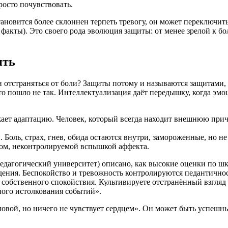
росто почувствовать.
тановится более склоннен терпеть тревогу, он может переключить
 факты). Это своего рода эволюция защиты: от менее зрелой к б
ить
ли отстраняться от боли? Защиты потому и называются защитами
-то пошло не так. Интеллектуализация даёт передышку, когда э
ает адаптацию. Человек, который всегда находит внешнюю причин
 Боль, страх, гнев, обида остаются внутри, замороженные, но н
ом, неконтролируемой вспышкой аффекта.
агогический университет) описано, как высокие оценки по шк
дения. Беспокойство и тревожность контролируются педантично
собственного спокойствия. Культивируете отстранённый взгляд
ого истолкования событий».
оловой, но ничего не чувствует сердцем». Он может быть успеш