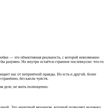
робки — это объективная реальность, с которой невозможно
 бы разумно. Но внутри остаётся странное послевкусие: что-то
щает нас от неприятной правды. Но есть и другой, более
транённо, без капли чувств.
ом деле, не жить полноценно.
нной. Это защитный механизм, который позволяет человеку