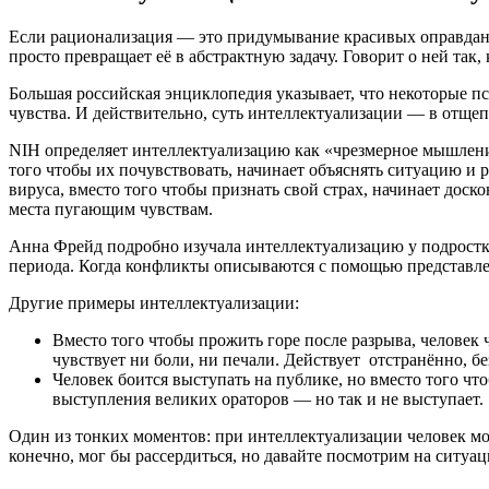
Если рационализация — это придумывание красивых оправданий
просто превращает её в абстрактную задачу. Говорит о ней так, к
Большая российская энциклопедия указывает, что некоторые 
чувства. И действительно, суть интеллектуализации — в отще
NIH определяет интеллектуализацию как «чрезмерное мышление
того чтобы их почувствовать, начинает объяснять ситуацию и
вируса, вместо того чтобы признать свой страх, начинает доск
места пугающим чувствам.
Анна Фрейд подробно изучала интеллектуализацию у подростк
периода. Когда конфликты описываются с помощью представле
Другие примеры интеллектуализации:
Вместо того чтобы прожить горе после разрыва, человек 
чувствует ни боли, ни печали. Действует отстранённо, б
Человек боится выступать на публике, но вместо того что
выступления великих ораторов — но так и не выступает.
Один из тонких моментов: при интеллектуализации человек може
конечно, мог бы рассердиться, но давайте посмотрим на ситуа