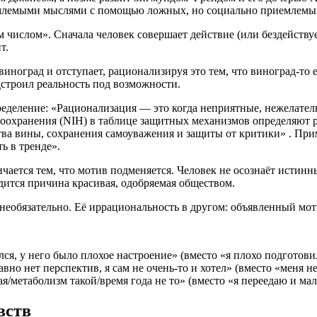
емлемыми мыслями с помощью ложных, но социально приемлемы
числом». Сначала человек совершает действие (или бездействует
т.
виноград и отступает, рационализируя это тем, что виноград-т
одстроил реальность под возможности.
еделение: «Рационализация — это когда неприятные, нежелател
оохранения (NIH) в таблице защитных механизмов определяют 
а вины, сохранения самоуважения и защиты от критики» . Приме
ь в тренде».
чается тем, что мотив подменяется. Человек не осознаёт истин
одится причина красивая, одобряемая обществом.
необязательно. Её иррациональность в другом: объявленный мот
ся, у него было плохое настроение» (вместо «я плохо подготови
вно нет перспектив, я сам не очень-то и хотел» (вместо «меня 
я/метаболизм такой/время года не то» (вместо «я переедаю и мал
вств