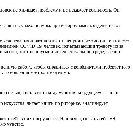
овек не отрицает проблему и не искажает реальность. Он
м защитным механизмом, при котором мысль отделяется от
у человека начинают возникать неприятные эмоции, он вместо
 пандемией COVID-19: человек, испытывающий тревогу из-за
езопасной, контролируемой интеллектуальной среде, где нет
венную работу, чтобы справиться с конфликтами пубертатного
 установления контроля над ними.
ло не так, составляет схему «уроков на будущее» — но не
го искусства, читает книги по риторике, анализирует
яет себе в них погрузиться. Например, сказать себе: «Я,
амо чувство.