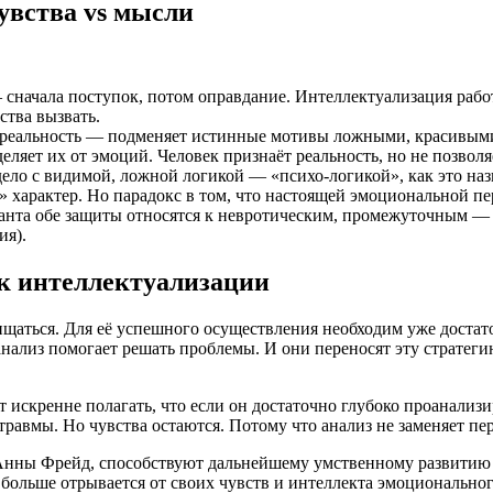
чувства vs мысли
сначала поступок, потом оправдание. Интеллектуализация работа
ства вызвать.
реальность — подменяет истинные мотивы ложными, красивыми.
яет их от эмоций. Человек признаёт реальность, но не позволяе
ело с видимой, ложной логикой — «психо-логикой», как это на
характер. Но парадокс в том, что настоящей эмоциональной пе
нта обе защиты относятся к невротическим, промежуточным — 
ия).
к интеллектуализации
щищаться. Для её успешного осуществления необходим уже доста
анализ помогает решать проблемы. И они переносят эту стратег
искренне полагать, что если он достаточно глубоко проанализир
 травмы. Но чувства остаются. Потому что анализ не заменяет пе
Анны Фрейд, способствуют дальнейшему умственному развитию л
больше отрывается от своих чувств и интеллекта эмоциональног