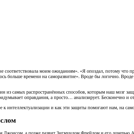
 не соответствовала моим ожиданиям». «Я опоздал, потому что п
лось больше времени на саморазвитие». Вроде бы логично. Вроде
ин из самых распространённых способов, которым наш мозг защи
идумывает оправдания, а просто… анализирует. Бесконечно и отс
е к интеллектуализации и как эти защиты помогают нам, на сам
ислом
м Джонсом, а позже развит Зигмундом Фрейдом и его дочерью А