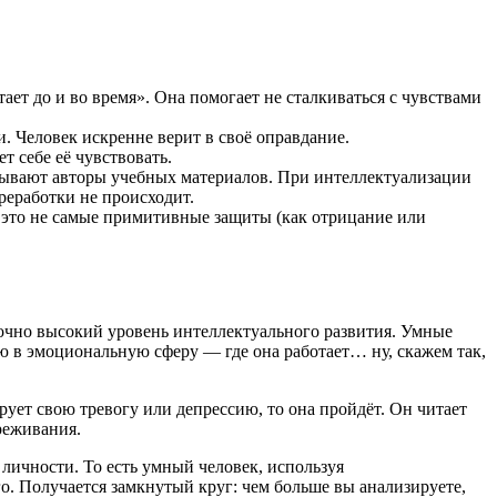
ет до и во время». Она помогает не сталкиваться с чувствами
 Человек искренне верит в своё оправдание.
т себе её чувствовать.
зывают авторы учебных материалов. При интеллектуализации
реработки не происходит.
это не самые примитивные защиты (как отрицание или
точно высокий уровень интеллектуального развития. Умные
ию в эмоциональную сферу — где она работает… ну, скажем так,
ует свою тревогу или депрессию, то она пройдёт. Он читает
реживания.
ичности. То есть умный человек, используя
о. Получается замкнутый круг: чем больше вы анализируете,