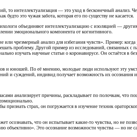
, то интеллектуализация — это уход в бесконечный анализ. Чел
ак будто это чужая забота, которая его по существу не касается.
психологи объединяют интеллектуализацию с изоляцией — други
плении эмоционального компонента от когнитивного.
 или чрезмерный анализ для избегания чувств». Пример: когда 
 решать проблему. Другой пример из исследований, связанных с
онально изучать научные статьи о коронавирусе. Он остаётся в б
ов и юношей. По её мнению, молодые люди используют эту умст
ний и суждений, индивид получает возможность их осознания и
часами анализирует причины, раскладывает по полочкам, что пош
езэмоционально.
бы признать страх, он погружается в изучение техник ораторско
т осознавать, что он испытывает какие-то чувства, но не позвол
цию объективно». Это осознание возможности чувства — но не с