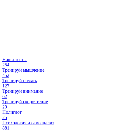
Наши тесты
254
Тренируй мышление
452
Тренируй память
127
Тренируй внимание
62
Тренируй скорочтение
29
Полиглот
25
Психология и самоанализ
881