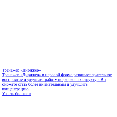
Тренажер «Дирижер»
Тренажер «Дирижер» в игровой форме развивает зрительное
восприятие и улучшает работу подкорковых структур. Вы
сможете стать более внимательным и улучшить
концентрацию.
Узнать больше »