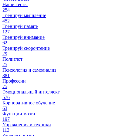
Наши тесты
254
Тренируй мышление
452
Тренируй память
127
Тренируй внимание
62
Тренируй скорочтение
29
Полиглот
25
Психология и самоанализ
881
Профессии
75
Эмоциональный интеллект
576
Корпоративное обучение
63
Функции мозга
197
Упражнения и техники
113
Здоровье мозга