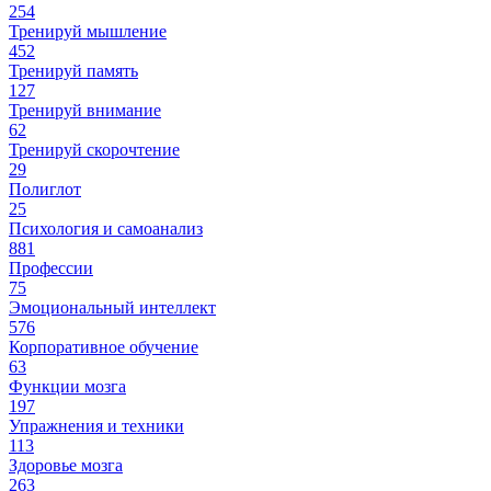
254
Тренируй мышление
452
Тренируй память
127
Тренируй внимание
62
Тренируй скорочтение
29
Полиглот
25
Психология и самоанализ
881
Профессии
75
Эмоциональный интеллект
576
Корпоративное обучение
63
Функции мозга
197
Упражнения и техники
113
Здоровье мозга
263