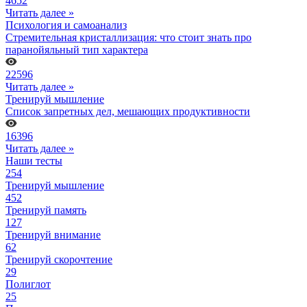
4652
Читать далее »
Психология и самоанализ
Стремительная кристаллизация: что стоит знать про
паранойяльный тип характера
22596
Читать далее »
Тренируй мышление
Список запретных дел, мешающих продуктивности
16396
Читать далее »
Наши тесты
254
Тренируй мышление
452
Тренируй память
127
Тренируй внимание
62
Тренируй скорочтение
29
Полиглот
25