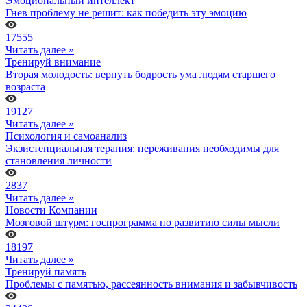
Эмоциональный интеллект
Гнев проблему не решит: как победить эту эмоцию
17555
Читать далее »
Тренируй внимание
Вторая молодость: вернуть бодрость ума людям старшего
возраста
19127
Читать далее »
Психология и самоанализ
Экзистенциальная терапия: переживания необходимы для
становления личности
2837
Читать далее »
Новости Компании
Мозговой штурм: госпрограмма по развитию силы мысли
18197
Читать далее »
Тренируй память
Проблемы с памятью, рассеянность внимания и забывчивость