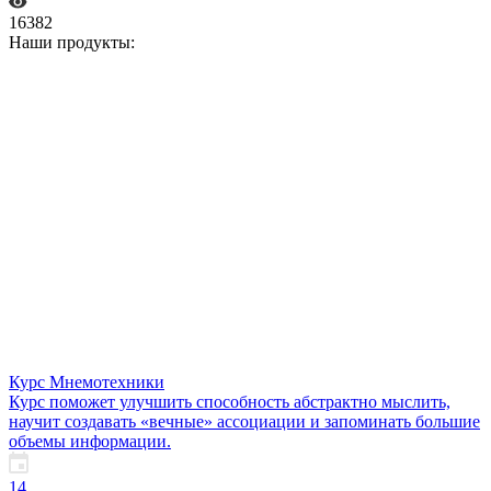
16382
Наши продукты:
Курс Мнемотехники
Курс поможет улучшить способность абстрактно мыслить,
научит создавать «вечные» ассоциации и запоминать большие
объемы информации.
14