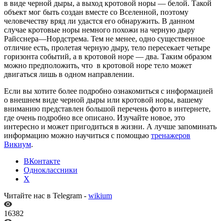
в виде черной дыры, а выход кротовой норы — белой. Такой
объект мог быть создан вместе со Вселенной, поэтому
человечеству вряд ли удастся его обнаружить. В данном
случае кротовые норы немного похожи на черную дыру
Райсснера—Нордстрема. Тем не менее, одно существенное
отличие есть, пролетая черную дыру, тело пересекает четыре
горизонта событий, а в кротовой норе — два. Таким образом
можно предположить, что в кротовой норе тело может
двигаться лишь в одном направлении.
Если вы хотите более подробно ознакомиться с информацией
о внешнем виде черной дыры или кротовой норы, вашему
вниманию представлен большой перечень фото в интернете,
где очень подробно все описано. Изучайте новое, это
интересно и может пригодиться в жизни. А лучше запоминать
информацию можно научиться с помощью
тренажеров
Викиум
.
ВКонтакте
Одноклассники
X
Читайте нас в Telegram -
wikium
16382