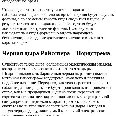
определенное время.
Что же в действительности увидит неподвижный
наблюдатель? Падающее тело во время падения будет излучать
фотоны, а со временем яркость будет сводиться к нулю. В
результате чего до неподвижного наблюдателя будут
доноситься лишь отдельные фотоны. Поэтому хоть
наблюдатель и будет формально видеть падающего
бесконечно, наблюдение достигнет конечного времени за
короткий срок.
Черная дыра Райсснера—Нордстрема
Существует также дыра, обладающая эклектическим зарядом,
которая не столь существенно отличается от дыры
Шварцшильдовской. Заряженная черная дыра описывается
метрикой Райсснера—Нордстрема, из-за чего и получила
подобное название. Перед тем, как тело пересечет горизонт
событий данной дыры, все будет происходить по привычной
схеме, как и в предыдущей. Однако после пересечения
горизонта тело начнет падать и направляться к центральной
сингулярности, пересекая второй горизонт, после чего
окажется во внутренней области черной дыры. Попадая в
такую черную дыру, даже самый маленький электрический
заряд меняет тип сингулярности.